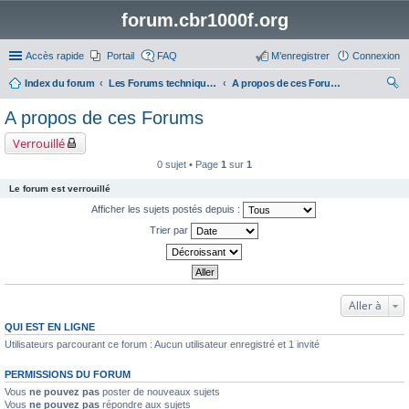
forum.cbr1000f.org
Accès rapide
Portail
FAQ
M’enregistrer
Connexion
Index du forum
Les Forums techniques des motos autres que le CBR 1000F
A propos de ces Forums
ec
A propos de ces Forums
her
Verrouillé
ch
0 sujet • Page
1
sur
1
er
Le forum est verrouillé
Afficher les sujets postés depuis :
Trier par
Aller à
QUI EST EN LIGNE
Utilisateurs parcourant ce forum : Aucun utilisateur enregistré et 1 invité
PERMISSIONS DU FORUM
Vous
ne pouvez pas
poster de nouveaux sujets
Vous
ne pouvez pas
répondre aux sujets