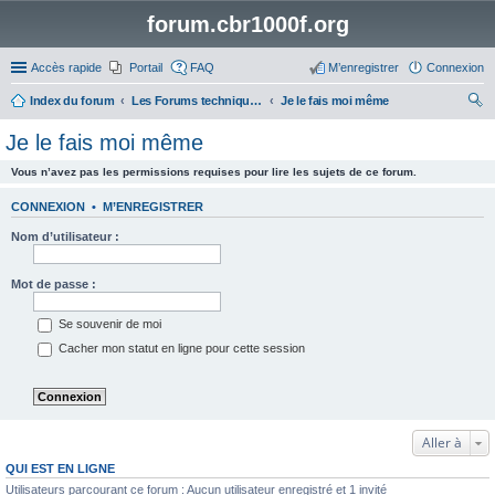
forum.cbr1000f.org
Accès rapide
Portail
FAQ
M’enregistrer
Connexion
Index du forum
Les Forums techniques du CBR 1000F
Je le fais moi même
ec
Je le fais moi même
her
Vous n’avez pas les permissions requises pour lire les sujets de ce forum.
ch
er
CONNEXION
•
M’ENREGISTRER
Nom d’utilisateur :
Mot de passe :
Se souvenir de moi
Cacher mon statut en ligne pour cette session
Aller à
QUI EST EN LIGNE
Utilisateurs parcourant ce forum : Aucun utilisateur enregistré et 1 invité