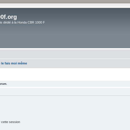
0f.org
ais dédié à la Honda CBR 1000 F
 le fais moi même
forum.
 cette session