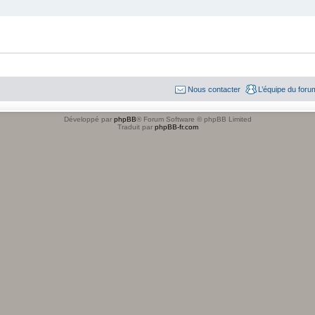
Nous contacter
L’équipe du foru
Développé par
phpBB
® Forum Software © phpBB Limited
Traduit par
phpBB-fr.com