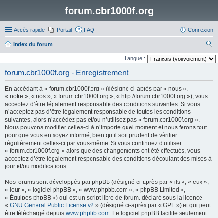
forum.cbr1000f.org
Accès rapide
Portail
FAQ
Connexion
Index du forum
ec
Langue :
her
forum.cbr1000f.org - Enregistrement
ch
En accédant à « forum.cbr1000f.org » (désigné ci-après par « nous »,
er
« notre », « nos », « forum.cbr1000f.org », « http://forum.cbr1000f.org »), vous
acceptez d’être légalement responsable des conditions suivantes. Si vous
n’acceptez pas d’être légalement responsable de toutes les conditions
suivantes, alors n’accédez pas et/ou n’utilisez pas « forum.cbr1000f.org ».
Nous pouvons modifier celles-ci à n’importe quel moment et nous ferons tout
pour que vous en soyez informé, bien qu’il soit prudent de vérifier
régulièrement celles-ci par vous-même. Si vous continuez d’utiliser
« forum.cbr1000f.org » alors que des changements ont été effectués, vous
acceptez d’être légalement responsable des conditions découlant des mises à
jour et/ou modifications.
Nos forums sont développés par phpBB (désigné ci-après par « ils », « eux »,
« leur », « logiciel phpBB », « www.phpbb.com », « phpBB Limited »,
« Équipes phpBB ») qui est un script libre de forum, déclaré sous la licence
«
GNU General Public License v2
» (désigné ci-après par « GPL ») et qui peut
être téléchargé depuis
www.phpbb.com
. Le logiciel phpBB facilite seulement