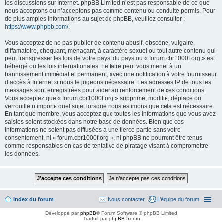
les discussions sur Internet. phpBB Limited n’est pas responsable de ce que
nous acceptons ou n’acceptons pas comme contenu ou conduite permis. Pour
de plus amples informations au sujet de phpBB, veuillez consulter :
https://www.phpbb.com/
.
Vous acceptez de ne pas publier de contenu abusif, obscène, vulgaire,
diffamatoire, choquant, menaçant, à caractère sexuel ou tout autre contenu qui
peut transgresser les lois de votre pays, du pays où « forum.cbr1000f.org » est
hébergé ou les lois internationales. Le faire peut vous mener à un
bannissement immédiat et permanent, avec une notification à votre fournisseur
d’accès à Internet si nous le jugeons nécessaire. Les adresses IP de tous les
messages sont enregistrées pour aider au renforcement de ces conditions.
Vous acceptez que « forum.cbr1000f.org » supprime, modifie, déplace ou
verrouille n’importe quel sujet lorsque nous estimons que cela est nécessaire.
En tant que membre, vous acceptez que toutes les informations que vous avez
saisies soient stockées dans notre base de données. Bien que ces
informations ne soient pas diffusées à une tierce partie sans votre
consentement, ni « forum.cbr1000f.org », ni phpBB ne pourront être tenus
comme responsables en cas de tentative de piratage visant à compromettre
les données.
Index du forum
Nous contacter
L’équipe du forum
Développé par
phpBB
® Forum Software © phpBB Limited
Traduit par
phpBB-fr.com