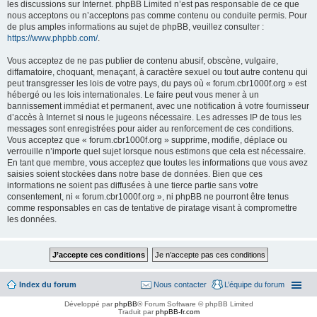
les discussions sur Internet. phpBB Limited n’est pas responsable de ce que
nous acceptons ou n’acceptons pas comme contenu ou conduite permis. Pour
de plus amples informations au sujet de phpBB, veuillez consulter :
https://www.phpbb.com/
.
Vous acceptez de ne pas publier de contenu abusif, obscène, vulgaire,
diffamatoire, choquant, menaçant, à caractère sexuel ou tout autre contenu qui
peut transgresser les lois de votre pays, du pays où « forum.cbr1000f.org » est
hébergé ou les lois internationales. Le faire peut vous mener à un
bannissement immédiat et permanent, avec une notification à votre fournisseur
d’accès à Internet si nous le jugeons nécessaire. Les adresses IP de tous les
messages sont enregistrées pour aider au renforcement de ces conditions.
Vous acceptez que « forum.cbr1000f.org » supprime, modifie, déplace ou
verrouille n’importe quel sujet lorsque nous estimons que cela est nécessaire.
En tant que membre, vous acceptez que toutes les informations que vous avez
saisies soient stockées dans notre base de données. Bien que ces
informations ne soient pas diffusées à une tierce partie sans votre
consentement, ni « forum.cbr1000f.org », ni phpBB ne pourront être tenus
comme responsables en cas de tentative de piratage visant à compromettre
les données.
Index du forum
Nous contacter
L’équipe du forum
Développé par
phpBB
® Forum Software © phpBB Limited
Traduit par
phpBB-fr.com