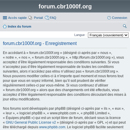
forum.cbr1000f.org
Accès rapide
Portail
FAQ
Connexion
Index du forum
ec
Langue :
her
forum.cbr1000f.org - Enregistrement
ch
En accédant à « forum.cbr1000f.org » (désigné ci-après par « nous »,
er
« notre », « nos », « forum.cbr1000f.org », « http://forum.cbr1000f.org »), vous
acceptez d’être légalement responsable des conditions suivantes. Si vous
n’acceptez pas d’être légalement responsable de toutes les conditions
suivantes, alors n’accédez pas et/ou n’utilisez pas « forum.cbr1000f.org ».
Nous pouvons modifier celles-ci à n’importe quel moment et nous ferons tout
pour que vous en soyez informé, bien qu’il soit prudent de vérifier
régulièrement celles-ci par vous-même. Si vous continuez d’utiliser
« forum.cbr1000f.org » alors que des changements ont été effectués, vous
acceptez d’être légalement responsable des conditions découlant des mises à
jour et/ou modifications.
Nos forums sont développés par phpBB (désigné ci-après par « ils », « eux »,
« leur », « logiciel phpBB », « www.phpbb.com », « phpBB Limited »,
« Équipes phpBB ») qui est un script libre de forum, déclaré sous la licence
«
GNU General Public License v2
» (désigné ci-après par « GPL ») et qui peut
être téléchargé depuis
www.phpbb.com
. Le logiciel phpBB facilite seulement