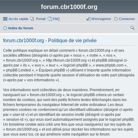
forum.cbr1000f.org
Accès rapide
Portail
FAQ
M’enregistrer
Connexion
Index du forum
ec
forum.cbr1000f.org - Politique de vie privée
her
Cette politique explique en détail comment « forum.cbr1000f.org » et ses
ch
sociétés affiliées (désignés ci-après par « nous », « notre », « nos »,
er
« forum.cbr1000f.org », « http://forum.cbr1000f.org ») et phpBB (désigné ci-
après par « ils », « eux », « leur », « logiciel phpBB », « www.phpbb.com »,
« phpBB Limited », « Équipes phpBB ») utilisent n’importe quelle information
collectée pendant n’importe quelle session d’utilisation de votre part (désignée
ci-après par « vos informations »).
Vos informations sont collectées de deux manières. Premièrement, en
naviguant sur « forum.cbr1000f.org », le logiciel phpBB créera un certain
nombre de cookies, qui sont des petits fichiers textes téléchargés dans les
fichiers temporaires du navigateur Internet de votre ordinateur. Les deux
premiers cookies ne contiennent qu’un identifiant utilisateur (désigné ci-après
par « user-id ») et un identifiant de session invité (désigné ci-après par
« session-id »), qui vous sont automatiquement assignés par le logiciel phpBB.
Un troisième cookie sera créé une fois que vous naviguerez sur les sujets de
« forum.cbr1000f.org » et est utilisé pour stocker les informations sur les sujets
que vous avez lus, ce qui améliore votre navigation sur le forum.