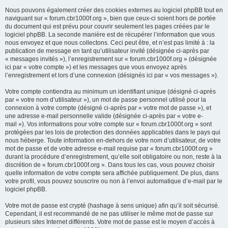
Nous pouvons également créer des cookies externes au logiciel phpBB tout en
naviguant sur « forum.cbr1000f.org », bien que ceux-ci soient hors de portée
du document qui est prévu pour couvrir seulement les pages créées par le
logiciel phpBB. La seconde manière est de récupérer l’information que vous
nous envoyez et que nous collectons. Ceci peut être, et n’est pas limité à : la
publication de message en tant qu’utilisateur invité (désignée ci-après par
« messages invités »), l’enregistrement sur « forum.cbr1000f.org » (désignée
ici par « votre compte ») et les messages que vous envoyez après
l’enregistrement et lors d’une connexion (désignés ici par « vos messages »).
Votre compte contiendra au minimum un identifiant unique (désigné ci-après
par « votre nom d’utilisateur »), un mot de passe personnel utilisé pour la
connexion à votre compte (désigné ci-après par « votre mot de passe »), et
une adresse e-mail personnelle valide (désignée ci-après par « votre e-
mail »). Vos informations pour votre compte sur « forum.cbr1000f.org » sont
protégées par les lois de protection des données applicables dans le pays qui
nous héberge. Toute information en-dehors de votre nom d’utilisateur, de votre
mot de passe et de votre adresse e-mail requise par « forum.cbr1000f.org »
durant la procédure d’enregistrement, qu’elle soit obligatoire ou non, reste à la
discrétion de « forum.cbr1000f.org ». Dans tous les cas, vous pouvez choisir
quelle information de votre compte sera affichée publiquement. De plus, dans
votre profil, vous pouvez souscrire ou non à l’envoi automatique d’e-mail par le
logiciel phpBB.
Votre mot de passe est crypté (hashage à sens unique) afin qu’il soit sécurisé.
Cependant, il est recommandé de ne pas utiliser le même mot de passe sur
plusieurs sites Internet différents. Votre mot de passe est le moyen d’accès à