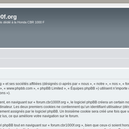
0f.org
ais dédié à la Honda CBR 1000 F
» et ses sociétés affiliées (désignés ci-après par « nous », « notre », « nos », « f
pBB », « www.phpbb.com », « phpBB Limited », « Équipes phpBB ») utilisent n’importe
ons »).
, en naviguant sur « forum.cbr1000f.org », le logiciel phpBB créera un certain nom
inateur. Les deux premiers cookies ne contiennent qu’un identifiant utilisateur (dési
ement assignés par le logiciel phpBB. Un troisième cookie sera créé une fois que v
z lus, ce qui améliore votre navigation sur le forum.
 phpBB tout en naviguant sur « forum.cbr1000f.org », bien que ceux-ci soient hor