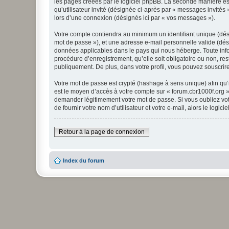
les pages créées par le logiciel phpBB. La seconde manière est 
qu’utilisateur invité (désignée ci-après par « messages invités
lors d’une connexion (désignés ici par « vos messages »).
Votre compte contiendra au minimum un identifiant unique (dési
mot de passe »), et une adresse e-mail personnelle valide (dési
données applicables dans le pays qui nous héberge. Toute infor
procédure d’enregistrement, qu’elle soit obligatoire ou non, re
publiquement. De plus, dans votre profil, vous pouvez souscrire
Votre mot de passe est crypté (hashage à sens unique) afin qu’i
est le moyen d’accès à votre compte sur « forum.cbr1000f.org 
demander légitimement votre mot de passe. Si vous oubliez vot
de fournir votre nom d’utilisateur et votre e-mail, alors le lo
Retour à la page de connexion
Index du forum