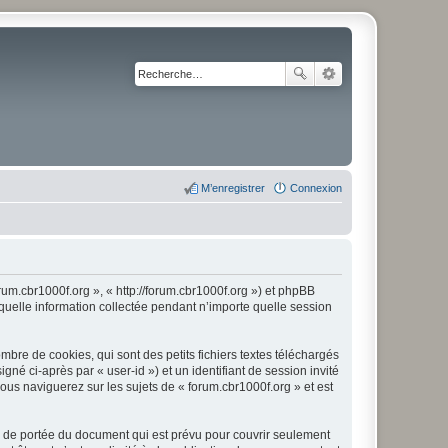
M’enregistrer
Connexion
orum.cbr1000f.org », « http://forum.cbr1000f.org ») et phpBB
 quelle information collectée pendant n’importe quelle session
bre de cookies, qui sont des petits fichiers textes téléchargés
gné ci-après par « user-id ») et un identifiant de session invité
ous naviguerez sur les sujets de « forum.cbr1000f.org » et est
s de portée du document qui est prévu pour couvrir seulement