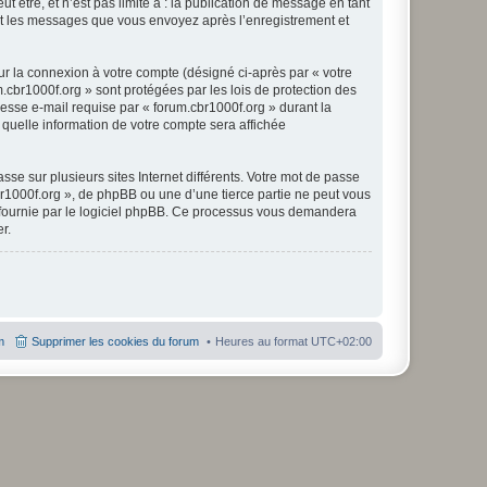
être, et n’est pas limité à : la publication de message en tant
) et les messages que vous envoyez après l’enregistrement et
ur la connexion à votre compte (désigné ci-après par « votre
.cbr1000f.org » sont protégées par les lois de protection des
esse e-mail requise par « forum.cbr1000f.org » durant la
r quelle information de votre compte sera affichée
se sur plusieurs sites Internet différents. Votre mot de passe
r1000f.org », de phpBB ou une d’une tierce partie ne peut vous
» fournie par le logiciel phpBB. Ce processus vous demandera
r.
m
Supprimer les cookies du forum
Heures au format
UTC+02:00