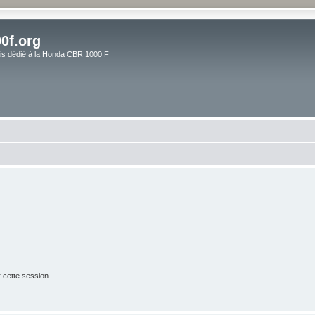
0f.org
ais dédié à la Honda CBR 1000 F
 cette session