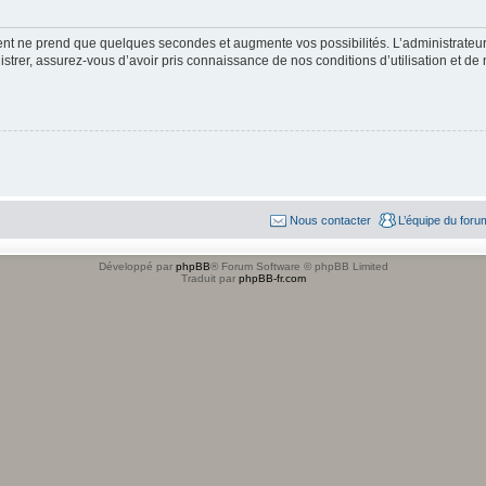
ment ne prend que quelques secondes et augmente vos possibilités. L’administrate
strer, assurez-vous d’avoir pris connaissance de nos conditions d’utilisation et de n
Nous contacter
L’équipe du foru
Développé par
phpBB
® Forum Software © phpBB Limited
Traduit par
phpBB-fr.com