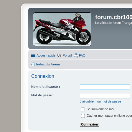
forum.cbr100
Le véritable forum Franç
Accès rapide
Portail
FAQ
Index du forum
Connexion
Nom d’utilisateur :
Mot de passe :
J’ai oublié mon mot de passe
Se souvenir de moi
Cacher mon statut en ligne pour