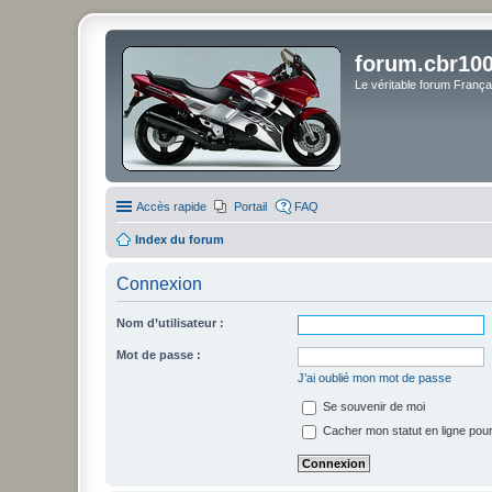
forum.cbr100
Le véritable forum Franç
Accès rapide
Portail
FAQ
Index du forum
Connexion
Nom d’utilisateur :
Mot de passe :
J’ai oublié mon mot de passe
Se souvenir de moi
Cacher mon statut en ligne pour