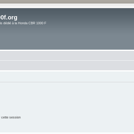
0f.org
ais dédié à la Honda CBR 1000 F
 cette session