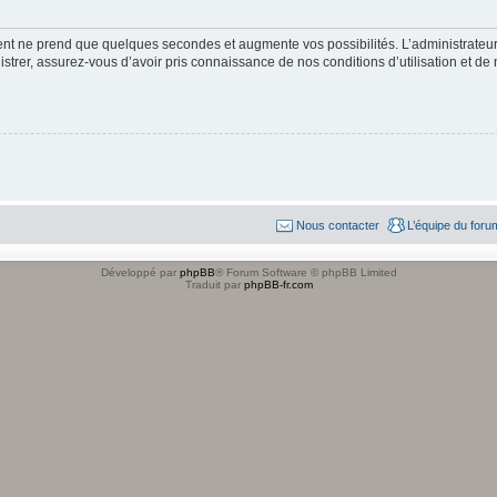
ment ne prend que quelques secondes et augmente vos possibilités. L’administrate
strer, assurez-vous d’avoir pris connaissance de nos conditions d’utilisation et de n
Nous contacter
L’équipe du foru
Développé par
phpBB
® Forum Software © phpBB Limited
Traduit par
phpBB-fr.com