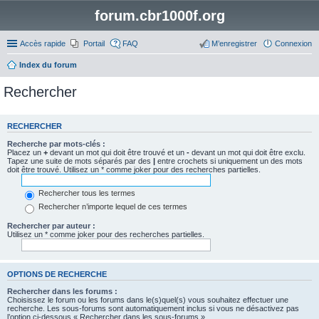
forum.cbr1000f.org
Accès rapide
Portail
FAQ
M’enregistrer
Connexion
Index du forum
Rechercher
RECHERCHER
Recherche par mots-clés :
Placez un
+
devant un mot qui doit être trouvé et un
-
devant un mot qui doit être exclu.
Tapez une suite de mots séparés par des
|
entre crochets si uniquement un des mots
doit être trouvé. Utilisez un * comme joker pour des recherches partielles.
Rechercher tous les termes
Rechercher n’importe lequel de ces termes
Rechercher par auteur :
Utilisez un * comme joker pour des recherches partielles.
OPTIONS DE RECHERCHE
Rechercher dans les forums :
Choisissez le forum ou les forums dans le(s)quel(s) vous souhaitez effectuer une
recherche. Les sous-forums sont automatiquement inclus si vous ne désactivez pas
l’option ci-dessous « Rechercher dans les sous-forums ».