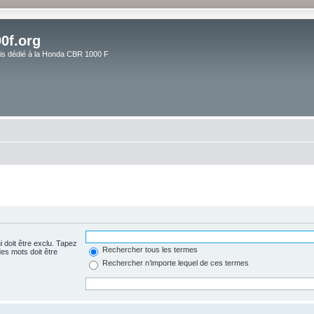
0f.org
ais dédié à la Honda CBR 1000 F
 doit être exclu. Tapez
Rechercher tous les termes
es mots doit être
Rechercher n’importe lequel de ces termes