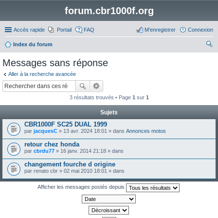
forum.cbr1000f.org
Accès rapide
Portail
FAQ
M’enregistrer
Connexion
Index du forum
ec
Messages sans réponse
her
Aller à la recherche avancée
ch
er
3 résultats trouvés • Page
1
sur
1
Sujets
CBR1000F SC25 DUAL 1999
par
jacquesC
» 13 avr. 2024 18:01 » dans
Annonces motos
retour chez honda
par
cbrdu77
» 16 janv. 2014 21:18 » dans
changement fourche d origine
par
renato cbr
» 02 mai 2010 18:01 » dans
Afficher les messages postés depuis