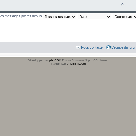
0
r les messages postés depuis
Nous contacter
L’équipe du foru
Développé par
phpBB
® Forum Software © phpBB Limited
Traduit par
phpBB-fr.com