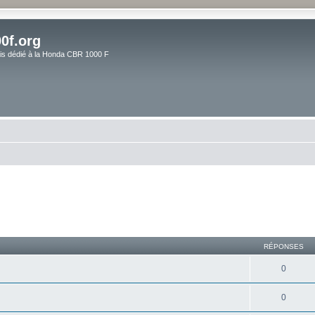
0f.org
ais dédié à la Honda CBR 1000 F
RÉPONSES
0
0