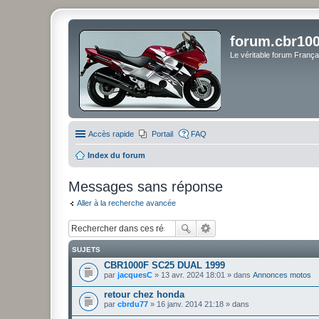
forum.cbr100
Le véritable forum Franç
Accès rapide
Portail
FAQ
Index du forum
Messages sans réponse
Aller à la recherche avancée
SUJETS
CBR1000F SC25 DUAL 1999
par
jacquesC
» 13 avr. 2024 18:01 » dans
Annonces motos
retour chez honda
par
cbrdu77
» 16 janv. 2014 21:18 » dans