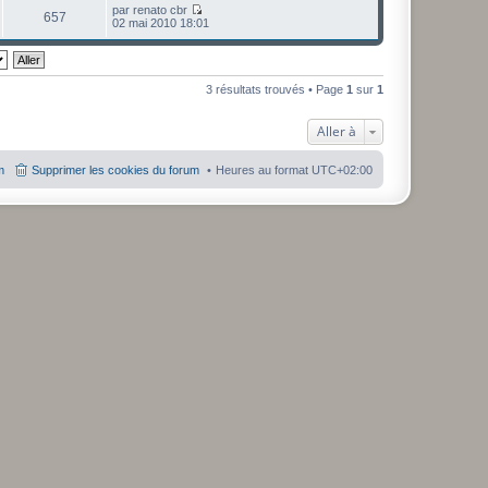
i
par
renato cbr
d
r
657
V
02 mai 2010 18:01
e
l
o
r
e
i
n
d
r
i
e
l
e
r
e
r
3 résultats trouvés • Page
1
sur
1
n
d
m
i
e
e
e
r
s
Aller à
r
n
s
m
i
a
e
e
g
m
Supprimer les cookies du forum
Heures au format
UTC+02:00
s
r
e
s
m
a
e
g
s
e
s
a
g
e