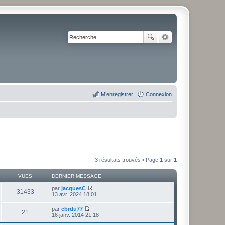
M’enregistrer
Connexion
3 résultats trouvés • Page
1
sur
1
VUES
DERNIER MESSAGE
par
jacquesC
31433
V
13 avr. 2024 18:01
o
i
par
cbrdu77
r
21
V
16 janv. 2014 21:18
l
o
e