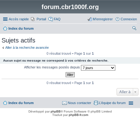
forum.cbr1000f.org
Accès rapide
Portail
FAQ
M’enregistrer
Connexion
Index du forum
ec
Sujets actifs
her
Aller à la recherche avancée
ch
0 résultat trouvé • Page
1
sur
1
er
Aucun sujet ou message ne correspond à vos critères de recherche.
Afficher les messages postés depuis
0 résultat trouvé • Page
1
sur
1
Aller à
Index du forum
Nous contacter
L’équipe du forum
Développé par
phpBB
® Forum Software © phpBB Limited
Traduit par
phpBB-fr.com