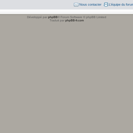
Nous contacter
L’équipe du foru
Développé par
phpBB
® Forum Software © phpBB Limited
Traduit par
phpBB-fr.com