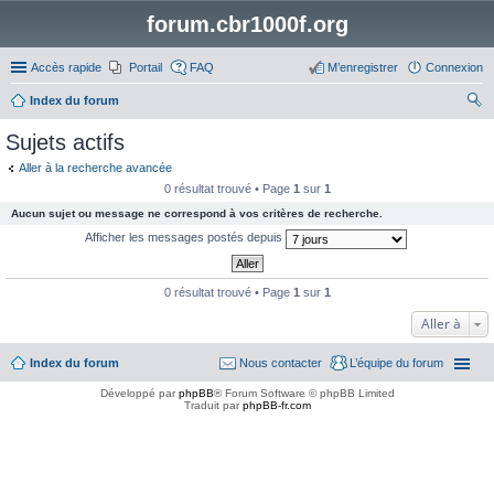
forum.cbr1000f.org
Accès rapide
Portail
FAQ
M’enregistrer
Connexion
Index du forum
ec
Sujets actifs
her
Aller à la recherche avancée
ch
0 résultat trouvé • Page
1
sur
1
er
Aucun sujet ou message ne correspond à vos critères de recherche.
Afficher les messages postés depuis
0 résultat trouvé • Page
1
sur
1
Aller à
Index du forum
Nous contacter
L’équipe du forum
Développé par
phpBB
® Forum Software © phpBB Limited
Traduit par
phpBB-fr.com