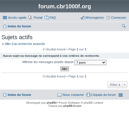
forum.cbr1000f.org
Accès rapide
Portail
FAQ
M’enregistrer
Connexion
Index du forum
ec
Sujets actifs
her
Aller à la recherche avancée
ch
0 résultat trouvé • Page
1
sur
1
er
Aucun sujet ou message ne correspond à vos critères de recherche.
Afficher les messages postés depuis
0 résultat trouvé • Page
1
sur
1
Aller à
Index du forum
Nous contacter
L’équipe du forum
Développé par
phpBB
® Forum Software © phpBB Limited
Traduit par
phpBB-fr.com