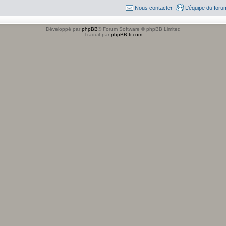
Nous contacter
L’équipe du foru
Développé par
phpBB
® Forum Software © phpBB Limited
Traduit par
phpBB-fr.com