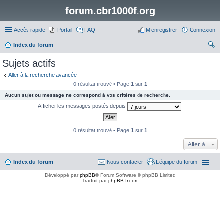
forum.cbr1000f.org
Accès rapide
Portail
FAQ
M’enregistrer
Connexion
Index du forum
ec
Sujets actifs
her
Aller à la recherche avancée
ch
0 résultat trouvé • Page
1
sur
1
er
Aucun sujet ou message ne correspond à vos critères de recherche.
Afficher les messages postés depuis
0 résultat trouvé • Page
1
sur
1
Aller à
Index du forum
Nous contacter
L’équipe du forum
Développé par
phpBB
® Forum Software © phpBB Limited
Traduit par
phpBB-fr.com