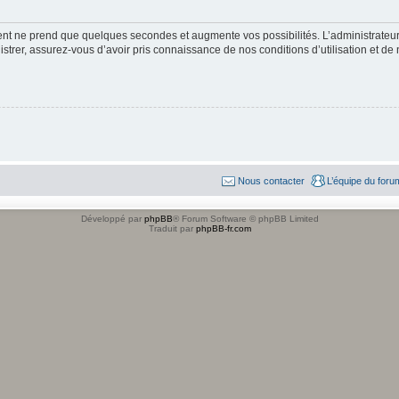
ment ne prend que quelques secondes et augmente vos possibilités. L’administrate
strer, assurez-vous d’avoir pris connaissance de nos conditions d’utilisation et de n
Nous contacter
L’équipe du foru
Développé par
phpBB
® Forum Software © phpBB Limited
Traduit par
phpBB-fr.com