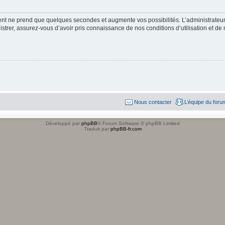
ment ne prend que quelques secondes et augmente vos possibilités. L’administrate
strer, assurez-vous d’avoir pris connaissance de nos conditions d’utilisation et de n
Nous contacter
L’équipe du foru
Développé par
phpBB
® Forum Software © phpBB Limited
Traduit par
phpBB-fr.com