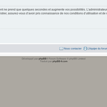
ment ne prend que quelques secondes et augmente vos possibilités. L’administrate
strer, assurez-vous d’avoir pris connaissance de nos conditions d’utilisation et de n
Nous contacter
L’équipe du foru
Développé par
phpBB
® Forum Software © phpBB Limited
Traduit par
phpBB-fr.com