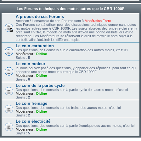
Les Forums techniques des motos autres que le CBR 1000F
A propos de ces Forums
Attention ! L'ensemble de ces Forums sont à
Modération Forte
:
Ces Forums sont à utiliser pour des discussions techniques concernant toutes
les motos autres que le CBR 1000F. Les sujets abordés devront être clairs en y
précisant en titre, le modèle de moto afin d'avoir une bonne visibilité lors d'une
recherche. Les Modérateurs se réservent le droit de mettre le hors-sujet à la
corbeille afin d'éclaircir les différents topics.
Le coin carburation
Des questions, des conseils sur la carburation des autres motos, c'est ici.
Modérateur :
Didine
Sujets :
5
Le coin moteur
Ici vous pouvez posé des questions, y apporter des réponses, pour tout ce qui
concerne une panne moteur autre que le CBR 1000F.
Modérateur :
Didine
Sujets :
6
Le coin de la partie cycle
Des questions, des conseils sur la partie cycle des autres motos, c'est ici.
Modérateur :
Didine
Sujets :
2
Le coin freinage
Des questions, des conseils sur les freins des autres motos, c'est ici.
Modérateur :
Didine
Sujets :
2
Le coin électricité
Des questions, des conseils sur la partie électrique des autres motos, c'est ici.
Modérateur :
Didine
Sujets :
5