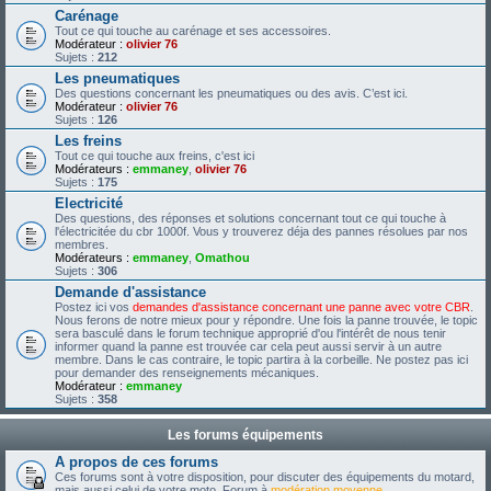
Carénage
Tout ce qui touche au carénage et ses accessoires.
Modérateur :
olivier 76
Sujets :
212
Les pneumatiques
Des questions concernant les pneumatiques ou des avis. C’est ici.
Modérateur :
olivier 76
Sujets :
126
Les freins
Tout ce qui touche aux freins, c'est ici
Modérateurs :
emmaney
,
olivier 76
Sujets :
175
Electricité
Des questions, des réponses et solutions concernant tout ce qui touche à
l'électricitée du cbr 1000f. Vous y trouverez déja des pannes résolues par nos
membres.
Modérateurs :
emmaney
,
Omathou
Sujets :
306
Demande d'assistance
Postez ici vos
demandes d'assistance concernant une panne avec votre CBR
.
Nous ferons de notre mieux pour y répondre. Une fois la panne trouvée, le topic
sera basculé dans le forum technique approprié d'ou l'intérêt de nous tenir
informer quand la panne est trouvée car cela peut aussi servir à un autre
membre. Dans le cas contraire, le topic partira à la corbeille. Ne postez pas ici
pour demander des renseignements mécaniques.
Modérateur :
emmaney
Sujets :
358
Les forums équipements
A propos de ces forums
Ces forums sont à votre disposition, pour discuter des équipements du motard,
mais aussi celui de votre moto. Forum à
modération moyenne
.