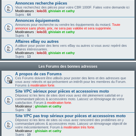
Annonces recherche pièces
Vous recherchez des pièces pour votre CBR 1000F. Faites votre demande ici
Modérateurs :
lolo33
,
ghislain et cathy
Sujets :
64
Annonces équipements
Annonces pour recherche ou vendre les équipements du motard.
Toute
annonce sans photo, prix, ne sera pas validée et sera supprimée.
Modérateurs :
lolo33
,
ghislain et cathy
Sujets :
5
Affaires eBay ou autres
A utiliser pour poster des liens vers eBay ou autres si vous avez repéré des
affaires intéressantes.
Modérateurs :
lolo33
,
ghislain et cathy
Sujets :
13
Les Forums des bonnes adresses
A propos de ces Forums
Ces Forums doivent être utilisés pour poster des liens et des adresses que
vous avez relevés et qui présentent un intérêt pour les membres du Forum.
Forums à
modération forte
.
Site VPC sérieux pour pièces et accessoires moto
Déposez ici les liens de sites dont vous avez été pleinement satisfait en y
commandant pièces & accessoires moto. Laissez un témoignage de votre
satisfaction. Forum à
modération forte
.
Modérateur :
ghislain et cathy
Sujets :
32
Site VPC pas trop sérieux pour pièces et accessoires moto
Déposez ici les liens de sites où vous avez rencontré des problèmes en y
commandant pièces & accessoires moto. Laissez un témoignage objectif de
votre mécontentement. Forum à
modération très forte
.
Modérateur :
ghislain et cathy
Sujets :
10