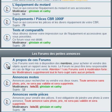
L'équipement du motard
Tout ce qui concerne l'équipement du motard et ses accessoires.
Modérateur :
ghislain et cathy
Sujets :
64
Equipements / Pièces CBR 1000F
Tout ce qui concerne les pièces et les divers équipement de votre CBR.
Sujets :
79
Tests et comparatifs
Vous désirez donner votre impression sur de l’équipement et accessoires que
vous possédez.
Ce forum vous est dédié.
Modérateur :
ghislain et cathy
Sujets :
20
Les Forums des petites annonces
A propos de ces Forums
Ces Forums sont mis à disposition des
membres
, pour acheter et vendre des
objets ayant un rapport avec la moto. Le Forum ne peut être tenu responsable
en cas de litige sur une vente.
Attention ! l ces Forums sont à modération forte :
les Modérateurs supprimeront tout le hors-sujet sans aucun préavis
Annonces motos
Annonces pour rechercher ou vendre vos deux roues.
Toute annonce sans
photo, prix, ne sera pas validée et sera supprimée.
Modérateurs :
lolo33
,
ghislain et cathy
Sujets :
12
Annonces vente pièces
Annonces pour vendre des pièces. Il est obligatoire de joindre une photo à votre
annonce.
Toute annonce sans photo, prix, ne sera pas validée et sera
supprimée.
Modérateurs :
lolo33
,
ghislain et cathy
Sujets :
39