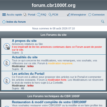
forum.cbr1000f.org
Accès rapide
Portail
FAQ
PCM
M’enregistrer
Connexion
Index du forum
ec
Nous sommes le 08 août 2026 07:10
her
Les Forums du site
ch
A propos du site
Annonces relatives au Site
er
Il est impératif de lire les annonces contenues dans ce Forum avant de poster
sur le site
.
Sujets :
1
Actualités du site
Tout ce qui concerne les modifications, vos remarques, vos souhaits, vos
réflexions sur ce site. Forum à
modération moyenne
.
Modérateur :
kriko
Sujets :
8
Les articles du Portail
Ce Forum est à utiliser pour proposer des articles sur le Portail et commenter
les articles existants. Forum à
modération forte
. Les Modérateurs se réservent
le droit de mettre le hors-sujet à La Corbeille.
Modérateur :
kriko
Sujets :
65
Les Forums techniques du CBR 1000F
Restauration & modif complète de votre CBR1000F
Vous souhaitez restaurer votre CBR1000F ou la modifier et en faire profiter les