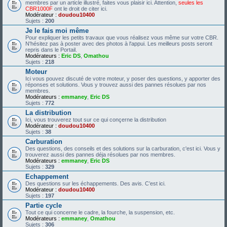
membres par un article illustré, faites vous plaisir ici. Attention,
seules les
CBR1000F
ont le droit de citer ici.
Modérateur :
doudou10400
Sujets :
200
Je le fais moi même
Pour expliquer les petits travaux que vous réalisez vous même sur votre CBR.
N'hésitez pas à poster avec des photos à l'appui. Les meilleurs posts seront
repris dans le Portail.
Modérateurs :
Eric DS
,
Omathou
Sujets :
218
Moteur
Ici vous pouvez discuté de votre moteur, y poser des questions, y apporter des
réponses et solutions. Vous y trouvez aussi des pannes résolues par nos
membres.
Modérateurs :
emmaney
,
Eric DS
Sujets :
772
La distribution
Ici, vous trouverez tout sur ce qui conçerne la distribution
Modérateur :
doudou10400
Sujets :
38
Carburation
Des questions, des conseils et des solutions sur la carburation, c'est ici. Vous y
trouverez aussi des pannes déja résolues par nos membres.
Modérateurs :
emmaney
,
Eric DS
Sujets :
329
Echappement
Des questions sur les échappements. Des avis. C’est ici.
Modérateur :
doudou10400
Sujets :
197
Partie cycle
Tout ce qui concerne le cadre, la fourche, la suspension, etc.
Modérateurs :
emmaney
,
Omathou
Sujets :
306