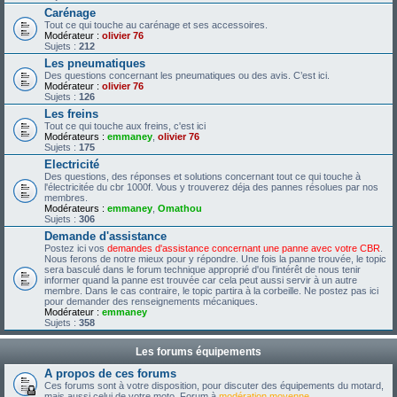
Carénage
Tout ce qui touche au carénage et ses accessoires.
Modérateur :
olivier 76
Sujets :
212
Les pneumatiques
Des questions concernant les pneumatiques ou des avis. C’est ici.
Modérateur :
olivier 76
Sujets :
126
Les freins
Tout ce qui touche aux freins, c'est ici
Modérateurs :
emmaney
,
olivier 76
Sujets :
175
Electricité
Des questions, des réponses et solutions concernant tout ce qui touche à
l'électricitée du cbr 1000f. Vous y trouverez déja des pannes résolues par nos
membres.
Modérateurs :
emmaney
,
Omathou
Sujets :
306
Demande d'assistance
Postez ici vos
demandes d'assistance concernant une panne avec votre CBR
.
Nous ferons de notre mieux pour y répondre. Une fois la panne trouvée, le topic
sera basculé dans le forum technique approprié d'ou l'intérêt de nous tenir
informer quand la panne est trouvée car cela peut aussi servir à un autre
membre. Dans le cas contraire, le topic partira à la corbeille. Ne postez pas ici
pour demander des renseignements mécaniques.
Modérateur :
emmaney
Sujets :
358
Les forums équipements
A propos de ces forums
Ces forums sont à votre disposition, pour discuter des équipements du motard,
mais aussi celui de votre moto. Forum à
modération moyenne
.