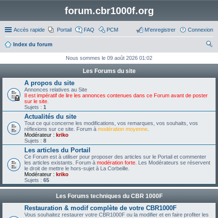
forum.cbr1000f.org
Accès rapide
Portail
FAQ
PCM
M’enregistrer
Connexion
Index du forum
ec
Nous sommes le 09 août 2026 01:02
her
Les Forums du site
ch
A propos du site
Annonces relatives au Site
er
Il est impératif de lire les annonces contenues dans ce Forum avant de poster
sur le site
.
Sujets :
1
Actualités du site
Tout ce qui concerne les modifications, vos remarques, vos souhaits, vos
réflexions sur ce site. Forum à
modération moyenne
.
Modérateur :
kriko
Sujets :
8
Les articles du Portail
Ce Forum est à utiliser pour proposer des articles sur le Portail et commenter
les articles existants. Forum à
modération forte
. Les Modérateurs se réservent
le droit de mettre le hors-sujet à La Corbeille.
Modérateur :
kriko
Sujets :
65
Les Forums techniques du CBR 1000F
Restauration & modif complète de votre CBR1000F
Vous souhaitez restaurer votre CBR1000F ou la modifier et en faire profiter les