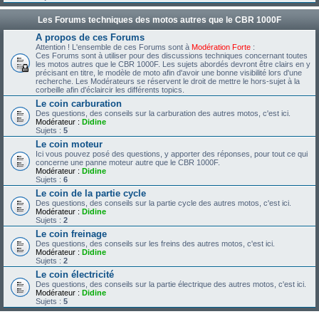
Les Forums techniques des motos autres que le CBR 1000F
A propos de ces Forums
Attention ! L'ensemble de ces Forums sont à
Modération Forte
:
Ces Forums sont à utiliser pour des discussions techniques concernant toutes
les motos autres que le CBR 1000F. Les sujets abordés devront être clairs en y
précisant en titre, le modèle de moto afin d'avoir une bonne visibilité lors d'une
recherche. Les Modérateurs se réservent le droit de mettre le hors-sujet à la
corbeille afin d'éclaircir les différents topics.
Le coin carburation
Des questions, des conseils sur la carburation des autres motos, c'est ici.
Modérateur :
Didine
Sujets :
5
Le coin moteur
Ici vous pouvez posé des questions, y apporter des réponses, pour tout ce qui
concerne une panne moteur autre que le CBR 1000F.
Modérateur :
Didine
Sujets :
6
Le coin de la partie cycle
Des questions, des conseils sur la partie cycle des autres motos, c'est ici.
Modérateur :
Didine
Sujets :
2
Le coin freinage
Des questions, des conseils sur les freins des autres motos, c'est ici.
Modérateur :
Didine
Sujets :
2
Le coin électricité
Des questions, des conseils sur la partie électrique des autres motos, c'est ici.
Modérateur :
Didine
Sujets :
5