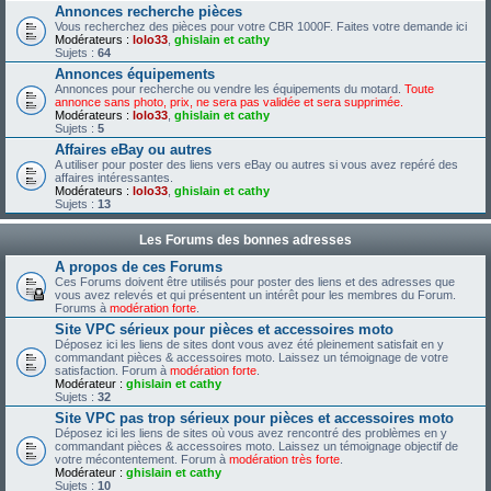
Annonces recherche pièces
Vous recherchez des pièces pour votre CBR 1000F. Faites votre demande ici
Modérateurs :
lolo33
,
ghislain et cathy
Sujets :
64
Annonces équipements
Annonces pour recherche ou vendre les équipements du motard.
Toute
annonce sans photo, prix, ne sera pas validée et sera supprimée.
Modérateurs :
lolo33
,
ghislain et cathy
Sujets :
5
Affaires eBay ou autres
A utiliser pour poster des liens vers eBay ou autres si vous avez repéré des
affaires intéressantes.
Modérateurs :
lolo33
,
ghislain et cathy
Sujets :
13
Les Forums des bonnes adresses
A propos de ces Forums
Ces Forums doivent être utilisés pour poster des liens et des adresses que
vous avez relevés et qui présentent un intérêt pour les membres du Forum.
Forums à
modération forte
.
Site VPC sérieux pour pièces et accessoires moto
Déposez ici les liens de sites dont vous avez été pleinement satisfait en y
commandant pièces & accessoires moto. Laissez un témoignage de votre
satisfaction. Forum à
modération forte
.
Modérateur :
ghislain et cathy
Sujets :
32
Site VPC pas trop sérieux pour pièces et accessoires moto
Déposez ici les liens de sites où vous avez rencontré des problèmes en y
commandant pièces & accessoires moto. Laissez un témoignage objectif de
votre mécontentement. Forum à
modération très forte
.
Modérateur :
ghislain et cathy
Sujets :
10