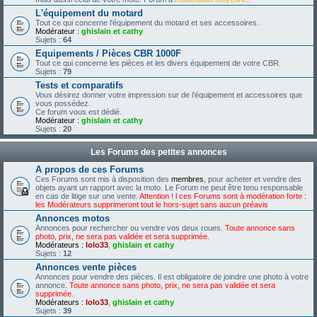
L'équipement du motard
Tout ce qui concerne l'équipement du motard et ses accessoires.
Modérateur :
ghislain et cathy
Sujets :
64
Equipements / Pièces CBR 1000F
Tout ce qui concerne les pièces et les divers équipement de votre CBR.
Sujets :
79
Tests et comparatifs
Vous désirez donner votre impression sur de l’équipement et accessoires que
vous possédez.
Ce forum vous est dédié.
Modérateur :
ghislain et cathy
Sujets :
20
Les Forums des petites annonces
A propos de ces Forums
Ces Forums sont mis à disposition des
membres
, pour acheter et vendre des
objets ayant un rapport avec la moto. Le Forum ne peut être tenu responsable
en cas de litige sur une vente.
Attention ! l ces Forums sont à modération forte :
les Modérateurs supprimeront tout le hors-sujet sans aucun préavis
Annonces motos
Annonces pour rechercher ou vendre vos deux roues.
Toute annonce sans
photo, prix, ne sera pas validée et sera supprimée.
Modérateurs :
lolo33
,
ghislain et cathy
Sujets :
12
Annonces vente pièces
Annonces pour vendre des pièces. Il est obligatoire de joindre une photo à votre
annonce.
Toute annonce sans photo, prix, ne sera pas validée et sera
supprimée.
Modérateurs :
lolo33
,
ghislain et cathy
Sujets :
39