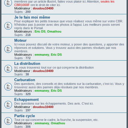
membres par un article illustré, faites vous plaisir ici. Attention,
seules les
CBR1000F
ont le droit de citer ici.
Modérateur :
doudou10400
Sujets :
200
Je le fais moi même
Pour expliquer les petits travaux que vous réalisez vous même sur votre CBR.
N'hésitez pas à poster avec des photos à l'appui. Les meilleurs posts seront
repris dans le Portail.
Modérateurs :
Eric DS
,
Omathou
Sujets :
218
Moteur
Ici vous pouvez discuté de votre moteur, y poser des questions, y apporter des
réponses et solutions. Vous y trouvez aussi des pannes résolues par nos
membres.
Modérateurs :
emmaney
,
Eric DS
Sujets :
772
La distribution
Ici, vous trouverez tout sur ce qui conçerne la distribution
Modérateur :
doudou10400
Sujets :
38
Carburation
Des questions, des conseils et des solutions sur la carburation, c'est ici. Vous y
trouverez aussi des pannes déja résolues par nos membres.
Modérateurs :
emmaney
,
Eric DS
Sujets :
329
Echappement
Des questions sur les échappements. Des avis. C’est ici.
Modérateur :
doudou10400
Sujets :
197
Partie cycle
Tout ce qui concerne le cadre, la fourche, la suspension, etc.
Modérateurs :
emmaney
,
Omathou
Sujets :
306