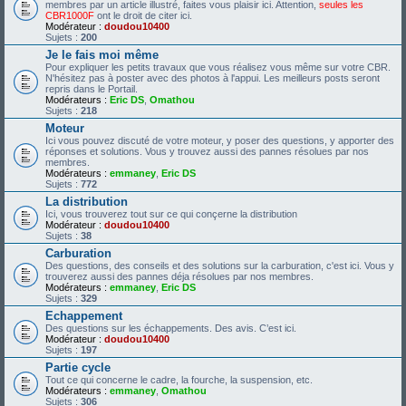
membres par un article illustré, faites vous plaisir ici. Attention,
seules les
CBR1000F
ont le droit de citer ici.
Modérateur :
doudou10400
Sujets :
200
Je le fais moi même
Pour expliquer les petits travaux que vous réalisez vous même sur votre CBR.
N'hésitez pas à poster avec des photos à l'appui. Les meilleurs posts seront
repris dans le Portail.
Modérateurs :
Eric DS
,
Omathou
Sujets :
218
Moteur
Ici vous pouvez discuté de votre moteur, y poser des questions, y apporter des
réponses et solutions. Vous y trouvez aussi des pannes résolues par nos
membres.
Modérateurs :
emmaney
,
Eric DS
Sujets :
772
La distribution
Ici, vous trouverez tout sur ce qui conçerne la distribution
Modérateur :
doudou10400
Sujets :
38
Carburation
Des questions, des conseils et des solutions sur la carburation, c'est ici. Vous y
trouverez aussi des pannes déja résolues par nos membres.
Modérateurs :
emmaney
,
Eric DS
Sujets :
329
Echappement
Des questions sur les échappements. Des avis. C’est ici.
Modérateur :
doudou10400
Sujets :
197
Partie cycle
Tout ce qui concerne le cadre, la fourche, la suspension, etc.
Modérateurs :
emmaney
,
Omathou
Sujets :
306