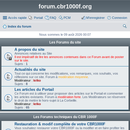
forum.cbr1000f.org
Accès rapide
Portail
FAQ
PCM
M’enregistrer
Connexion
Index du forum
ec
Nous sommes le 09 août 2026 00:07
her
Les Forums du site
ch
A propos du site
Annonces relatives au Site
er
Il est impératif de lire les annonces contenues dans ce Forum avant de poster
sur le site
.
Sujets :
1
Actualités du site
Tout ce qui concerne les modifications, vos remarques, vos souhaits, vos
réflexions sur ce site. Forum à
modération moyenne
.
Modérateur :
kriko
Sujets :
8
Les articles du Portail
Ce Forum est à utiliser pour proposer des articles sur le Portail et commenter
les articles existants. Forum à
modération forte
. Les Modérateurs se réservent
le droit de mettre le hors-sujet à La Corbeille.
Modérateur :
kriko
Sujets :
65
Les Forums techniques du CBR 1000F
Restauration & modif complète de votre CBR1000F
Vous souhaitez restaurer votre CBR1000F ou la modifier et en faire profiter les