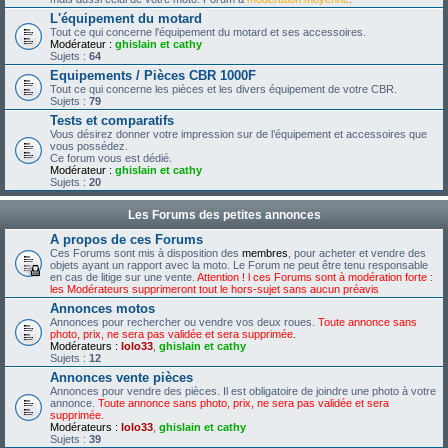
L'équipement du motard
Tout ce qui concerne l'équipement du motard et ses accessoires.
Modérateur :
ghislain et cathy
Sujets :
64
Equipements / Pièces CBR 1000F
Tout ce qui concerne les pièces et les divers équipement de votre CBR.
Sujets :
79
Tests et comparatifs
Vous désirez donner votre impression sur de l’équipement et accessoires que
vous possédez.
Ce forum vous est dédié.
Modérateur :
ghislain et cathy
Sujets :
20
Les Forums des petites annonces
A propos de ces Forums
Ces Forums sont mis à disposition des
membres
, pour acheter et vendre des
objets ayant un rapport avec la moto. Le Forum ne peut être tenu responsable
en cas de litige sur une vente.
Attention ! l ces Forums sont à modération forte :
les Modérateurs supprimeront tout le hors-sujet sans aucun préavis
Annonces motos
Annonces pour rechercher ou vendre vos deux roues.
Toute annonce sans
photo, prix, ne sera pas validée et sera supprimée.
Modérateurs :
lolo33
,
ghislain et cathy
Sujets :
12
Annonces vente pièces
Annonces pour vendre des pièces. Il est obligatoire de joindre une photo à votre
annonce.
Toute annonce sans photo, prix, ne sera pas validée et sera
supprimée.
Modérateurs :
lolo33
,
ghislain et cathy
Sujets :
39