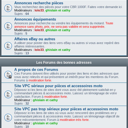
Annonces recherche pièces
Vous recherchez des pièces pour votre CBR 1000F. Faites votre demande ici
Modérateurs :
lolo33
,
ghislain et cathy
Sujets :
64
Annonces équipements
Annonces pour recherche ou vendre les équipements du motard.
Toute
annonce sans photo, prix, ne sera pas validée et sera supprimée.
Modérateurs :
lolo33
,
ghislain et cathy
Sujets :
5
Affaires eBay ou autres
A utiliser pour poster des liens vers eBay ou autres si vous avez repéré des
affaires intéressantes.
Modérateurs :
lolo33
,
ghislain et cathy
Sujets :
13
Les Forums des bonnes adresses
A propos de ces Forums
Ces Forums doivent être utilisés pour poster des liens et des adresses que
vous avez relevés et qui présentent un intérêt pour les membres du Forum.
Forums à
modération forte
.
Site VPC sérieux pour pièces et accessoires moto
Déposez ici les liens de sites dont vous avez été pleinement satisfait en y
commandant pièces & accessoires moto. Laissez un témoignage de votre
satisfaction. Forum à
modération forte
.
Modérateur :
ghislain et cathy
Sujets :
32
Site VPC pas trop sérieux pour pièces et accessoires moto
Déposez ici les liens de sites où vous avez rencontré des problèmes en y
commandant pièces & accessoires moto. Laissez un témoignage objectif de
votre mécontentement. Forum à
modération très forte
.
Modérateur :
ghislain et cathy
Sujets :
10