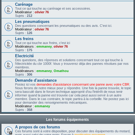
Carénage
Tout ce qui touche au carénage et ses accessoires.
Modérateur :
olivier 76
Sujets :
212
Les pneumatiques
Des questions concernant les pneumatiques ou des avis. C’est ici.
Modérateur :
olivier 76
Sujets :
126
Les freins
Tout ce qui touche aux freins, c'est ici
Modérateurs :
emmaney
,
olivier 76
Sujets :
175
Electricité
Des questions, des réponses et solutions concernant tout ce qui touche à
l'électricitée du cbr 1000f. Vous y trouverez déja des pannes résolues par nos
membres.
Modérateurs :
emmaney
,
Omathou
Sujets :
306
Demande d'assistance
Postez ici vos
demandes d'assistance concernant une panne avec votre CBR
.
Nous ferons de notre mieux pour y répondre. Une fois la panne trouvée, le topic
sera basculé dans le forum technique approprié d'ou l'intérêt de nous tenir
informer quand la panne est trouvée car cela peut aussi servir à un autre
membre. Dans le cas contraire, le topic partira à la corbeille. Ne postez pas ici
pour demander des renseignements mécaniques.
Modérateur :
emmaney
Sujets :
358
Les forums équipements
A propos de ces forums
Ces forums sont à votre disposition, pour discuter des équipements du motard,
mais aussi celui de votre moto. Forum à
modération moyenne
.