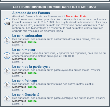
Les Forums techniques des motos autres que le CBR 1000F
A propos de ces Forums
Attention ! L'ensemble de ces Forums sont à
Modération Forte
:
Ces Forums sont à utiliser pour des discussions techniques concernant toutes
les motos autres que le CBR 1000F. Les sujets abordés devront être clairs en y
précisant en titre, le modèle de moto afin d'avoir une bonne visibilité lors d'une
recherche. Les Modérateurs se réservent le droit de mettre le hors-sujet à la
corbeille afin d'éclaircir les différents topics.
Le coin carburation
Des questions, des conseils sur la carburation des autres motos, c'est ici.
Modérateur :
Didine
Sujets :
5
Le coin moteur
Ici vous pouvez posé des questions, y apporter des réponses, pour tout ce qui
concerne une panne moteur autre que le CBR 1000F.
Modérateur :
Didine
Sujets :
6
Le coin de la partie cycle
Des questions, des conseils sur la partie cycle des autres motos, c'est ici.
Modérateur :
Didine
Sujets :
2
Le coin freinage
Des questions, des conseils sur les freins des autres motos, c'est ici.
Modérateur :
Didine
Sujets :
2
Le coin électricité
Des questions, des conseils sur la partie électrique des autres motos, c'est ici.
Modérateur :
Didine
Sujets :
5