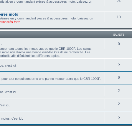
32
 satisfait en y commandant pièces & accessoires moto. Laissez un
oires moto
10
roblèmes en y commandant pièces & accessoires moto. Laissez un
tion très forte
.
SUJETS
0
:
oncernant toutes les motos autres que le CBR 1000F. Les sujets
e moto afin d'avoir une bonne visibilité lors d'une recherche. Les
beille afin d'éclaircir les différents topics.
5
, c'est ici.
6
, pour tout ce qui concerne une panne moteur autre que le CBR 1000F.
2
s, c'est ici.
2
est ici.
5
motos, c'est ici.