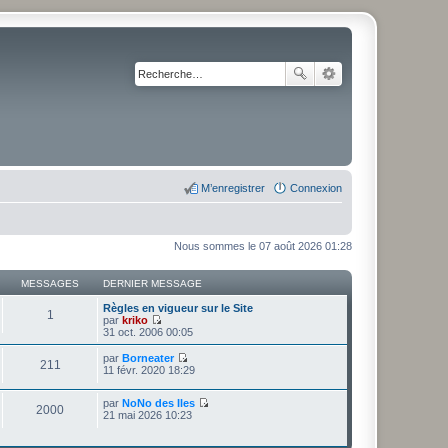
M’enregistrer
Connexion
Nous sommes le 07 août 2026 01:28
MESSAGES
DERNIER MESSAGE
Règles en vigueur sur le Site
1
par
kriko
V
31 oct. 2006 00:05
o
i
par
Borneater
211
r
V
11 févr. 2020 18:29
l
o
e
i
d
par
NoNo des Iles
r
2000
V
e
21 mai 2026 10:23
l
o
r
e
i
n
d