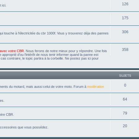
126
 ici.
175
306
i touche à l'électricitée du cbr 1000f. Vous y trouverez déja des pannes
358
 avec votre CBR
. Nous ferons de notre mieux pour y répondre. Une fois
 approprié d'ou l'intérêt de nous tenir informer quand la panne est
s contraire, le topic partira à la corbeille. Ne postez pas ici pour
SUJETS
0
ements du motard, mais aussi celui de votre moto. Forum à
modération
64
es.
79
votre CBR.
20
 accessoires que vous possédez.