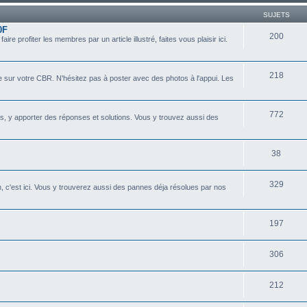
SUJETS
0F
200
e profiter les membres par un article illustré, faites vous plaisir ici.
218
 sur votre CBR. N'hésitez pas à poster avec des photos à l'appui. Les
772
s, y apporter des réponses et solutions. Vous y trouvez aussi des
38
329
n, c'est ici. Vous y trouverez aussi des pannes déja résolues par nos
197
306
212