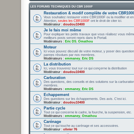
LES FORUMS TECHNIQUES DU CBR 1000F
Restauration & modif complète de votre CBR100
Vous souhaitez restaurer votre CBR1000F ou la modifier et en fair
Attention,
seules les CBR1000F
ont le droit de citer ici.
Modérateur :
doudou10400
Je le fais moi même
Pour expliquer les petits travaux que vous réalisez vous même
meilleurs posts seront repris dans le Portail.
Modérateurs :
Eric DS
,
Omathou
Moteur
Ici vous pouvez discuté de votre moteur, y poser des question
pannes résolues par nos membres.
Modérateurs :
emmaney
,
Eric DS
La distribution
Ici, vous trouverez tout sur ce qui conçerne la distribution
Modérateur :
doudou10400
Carburation
Des questions, des conseils et des solutions sur la carburatio
membres.
Modérateurs :
emmaney
,
Eric DS
Echappement
Des questions sur les échappements. Des avis. C’est ici.
Modérateur :
doudou10400
Partie cycle
Tout ce qui concerne le cadre, la fourche, la suspension, etc.
Modérateurs :
emmaney
,
Omathou
Carénage
Tout ce qui touche au carénage et ses accessoires.
Modérateur :
olivier 76