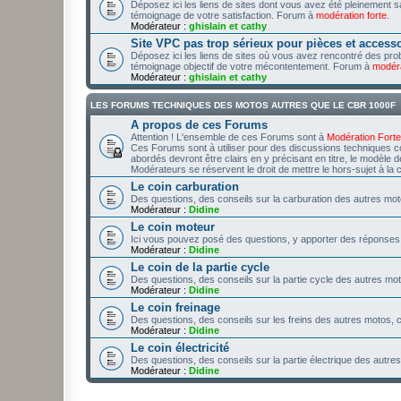
Déposez ici les liens de sites dont vous avez été pleinement
témoignage de votre satisfaction. Forum à
modération forte
.
Modérateur :
ghislain et cathy
Site VPC pas trop sérieux pour pièces et access
Déposez ici les liens de sites où vous avez rencontré des p
témoignage objectif de votre mécontentement. Forum à
modéra
Modérateur :
ghislain et cathy
LES FORUMS TECHNIQUES DES MOTOS AUTRES QUE LE CBR 1000F
A propos de ces Forums
Attention ! L'ensemble de ces Forums sont à
Modération Forte
Ces Forums sont à utiliser pour des discussions techniques c
abordés devront être clairs en y précisant en titre, le modèle d
Modérateurs se réservent le droit de mettre le hors-sujet à la cor
Le coin carburation
Des questions, des conseils sur la carburation des autres motos
Modérateur :
Didine
Le coin moteur
Ici vous pouvez posé des questions, y apporter des réponses
Modérateur :
Didine
Le coin de la partie cycle
Des questions, des conseils sur la partie cycle des autres moto
Modérateur :
Didine
Le coin freinage
Des questions, des conseils sur les freins des autres motos, c'
Modérateur :
Didine
Le coin électricité
Des questions, des conseils sur la partie électrique des autres 
Modérateur :
Didine