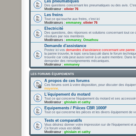
Les pneumatiques
Des questions concernant les pneumatiques ou des avis. C’est
Modérateur :
olivier 76
Les freins
Tout ce qui touche aux freins, c'est ici
Modérateurs :
emmaney
,
olivier 76
Electricité
Des questions, des réponses et solutions concernant tout ce qu
résolues par nos membres.
Modérateurs :
emmaney
,
Omathou
Demande d'assistance
Postez ici vos
demandes d'assistance concernant une panne
la panne trouvée, le topic sera basculé dans le forum technique
trouvée car cela peut aussi servir à un autre membre. Dans le ca
demander des renseignements mécaniques.
Modérateur :
emmaney
LES FORUMS ÉQUIPEMENTS
A propos de ces forums
Ces forums sont à votre disposition, pour discuter des équip
moyenne
.
L'équipement du motard
Tout ce qui concerne l'équipement du motard et ses accessoir
Modérateur :
ghislain et cathy
Equipements / Pièces CBR 1000F
Tout ce qui concerne les pièces et les divers équipement de 
Tests et comparatifs
Vous désirez donner votre impression sur de l’équipement et
Ce forum vous est dédié.
Modérateur :
ghislain et cathy