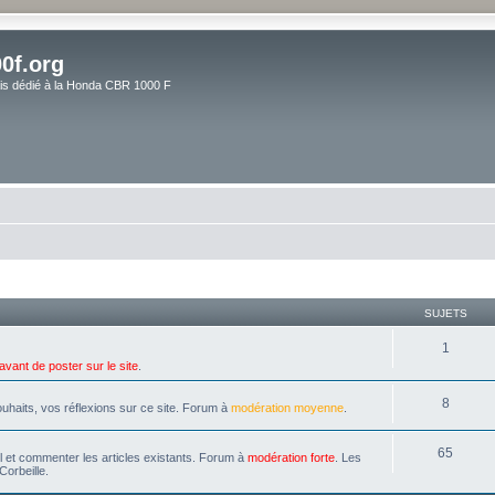
0f.org
ais dédié à la Honda CBR 1000 F
SUJETS
1
avant de poster sur le site
.
8
uhaits, vos réflexions sur ce site. Forum à
modération moyenne
.
65
il et commenter les articles existants. Forum à
modération forte
. Les
Corbeille.