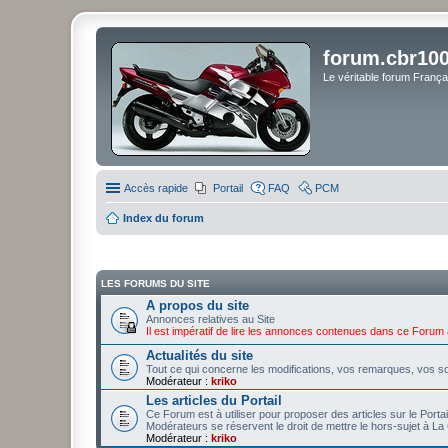
forum.cbr100
Le véritable forum Franç
Accès rapide
Portail
FAQ
PCM
Index du forum
LES FORUMS DU SITE
A propos du site
Annonces relatives au Site
Il est impératif de lire les annonces contenues dans ce Forum 
Actualités du site
Tout ce qui concerne les modifications, vos remarques, vos so
Modérateur :
kriko
Les articles du Portail
Ce Forum est à utiliser pour proposer des articles sur le Porta
Modérateurs se réservent le droit de mettre le hors-sujet à La 
Modérateur :
kriko