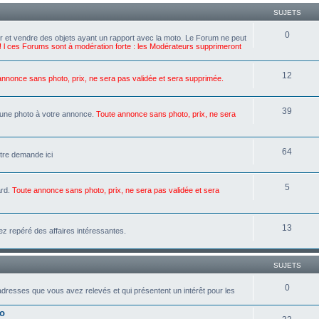
SUJETS
0
er et vendre des objets ayant un rapport avec la moto. Le Forum ne peut
 ! l ces Forums sont à modération forte : les Modérateurs supprimeront
12
annonce sans photo, prix, ne sera pas validée et sera supprimée.
39
e une photo à votre annonce.
Toute annonce sans photo, prix, ne sera
64
tre demande ici
5
ard.
Toute annonce sans photo, prix, ne sera pas validée et sera
13
ez repéré des affaires intéressantes.
SUJETS
0
adresses que vous avez relevés et qui présentent un intérêt pour les
to