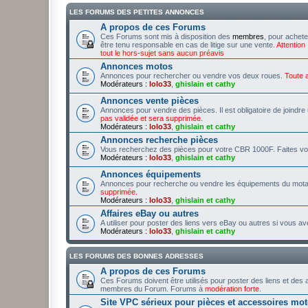
LES FORUMS DES PETITES ANNONCES
A propos de ces Forums
Ces Forums sont mis à disposition des
membres
, pour achet
être tenu responsable en cas de litige sur une vente.
Attention
tout le hors-sujet sans aucun préavis
Annonces motos
Annonces pour rechercher ou vendre vos deux roues.
Toute 
Modérateurs :
lolo33
,
ghislain et cathy
Annonces vente pièces
Annonces pour vendre des pièces. Il est obligatoire de joindr
pas validée et sera supprimée.
Modérateurs :
lolo33
,
ghislain et cathy
Annonces recherche pièces
Vous recherchez des pièces pour votre CBR 1000F. Faites vo
Modérateurs :
lolo33
,
ghislain et cathy
Annonces équipements
Annonces pour recherche ou vendre les équipements du mot
supprimée.
Modérateurs :
lolo33
,
ghislain et cathy
Affaires eBay ou autres
A utiliser pour poster des liens vers eBay ou autres si vous av
Modérateurs :
lolo33
,
ghislain et cathy
LES FORUMS DES BONNES ADRESSES
A propos de ces Forums
Ces Forums doivent être utilisés pour poster des liens et des 
membres du Forum. Forums à
modération forte
.
Site VPC sérieux pour pièces et accessoires mo