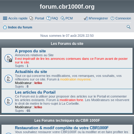
forum.cbr1000f.org
Accès rapide
Portail
FAQ
PCM
M’enregistrer
Connexion
Index du forum
ec
Nous sommes le 07 août 2026 22:50
her
Les Forums du site
ch
A propos du site
Annonces relatives au Site
er
Il est impératif de lire les annonces contenues dans ce Forum avant de poster
sur le site
.
Sujets :
1
Actualités du site
Tout ce qui concerne les modifications, vos remarques, vos souhaits, vos
réflexions sur ce site. Forum à
modération moyenne
.
Modérateur :
kriko
Sujets :
8
Les articles du Portail
Ce Forum est à utiliser pour proposer des articles sur le Portail et commenter
les articles existants. Forum à
modération forte
. Les Modérateurs se réservent
le droit de mettre le hors-sujet à La Corbeille.
Modérateur :
kriko
Sujets :
65
Les Forums techniques du CBR 1000F
Restauration & modif complète de votre CBR1000F
Vous souhaitez restaurer votre CBR1000F ou la modifier et en faire profiter les