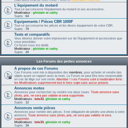
L'équipement du motard
Tout ce qui concerne l'équipement du motard et ses accessoires.
Modérateur :
ghislain et cathy
Sujets :
64
Equipements / Pièces CBR 1000F
Tout ce qui concerne les pièces et les divers équipement de votre CBR.
Sujets :
79
Tests et comparatifs
Vous désirez donner votre impression sur de l’équipement et accessoires que
vous possédez.
Ce forum vous est dédié.
Modérateur :
ghislain et cathy
Sujets :
20
Les Forums des petites annonces
A propos de ces Forums
Ces Forums sont mis à disposition des
membres
, pour acheter et vendre des
objets ayant un rapport avec la moto. Le Forum ne peut être tenu responsable
en cas de litige sur une vente.
Attention ! l ces Forums sont à modération forte :
les Modérateurs supprimeront tout le hors-sujet sans aucun préavis
Annonces motos
Annonces pour rechercher ou vendre vos deux roues.
Toute annonce sans
photo, prix, ne sera pas validée et sera supprimée.
Modérateurs :
lolo33
,
ghislain et cathy
Sujets :
12
Annonces vente pièces
Annonces pour vendre des pièces. Il est obligatoire de joindre une photo à votre
annonce.
Toute annonce sans photo, prix, ne sera pas validée et sera
supprimée.
Modérateurs :
lolo33
,
ghislain et cathy
Sujets :
39