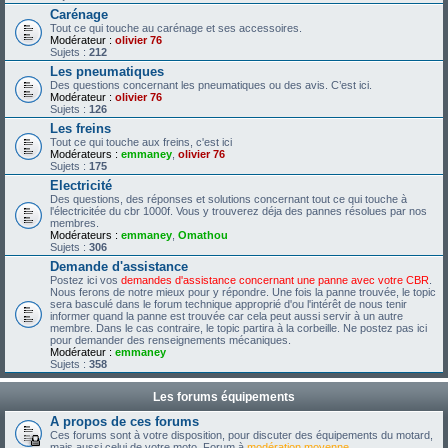
Carénage
Tout ce qui touche au carénage et ses accessoires.
Modérateur :
olivier 76
Sujets :
212
Les pneumatiques
Des questions concernant les pneumatiques ou des avis. C’est ici.
Modérateur :
olivier 76
Sujets :
126
Les freins
Tout ce qui touche aux freins, c'est ici
Modérateurs :
emmaney
,
olivier 76
Sujets :
175
Electricité
Des questions, des réponses et solutions concernant tout ce qui touche à
l'électricitée du cbr 1000f. Vous y trouverez déja des pannes résolues par nos
membres.
Modérateurs :
emmaney
,
Omathou
Sujets :
306
Demande d'assistance
Postez ici vos
demandes d'assistance concernant une panne avec votre CBR
.
Nous ferons de notre mieux pour y répondre. Une fois la panne trouvée, le topic
sera basculé dans le forum technique approprié d'ou l'intérêt de nous tenir
informer quand la panne est trouvée car cela peut aussi servir à un autre
membre. Dans le cas contraire, le topic partira à la corbeille. Ne postez pas ici
pour demander des renseignements mécaniques.
Modérateur :
emmaney
Sujets :
358
Les forums équipements
A propos de ces forums
Ces forums sont à votre disposition, pour discuter des équipements du motard,
mais aussi celui de votre moto. Forum à
modération moyenne
.