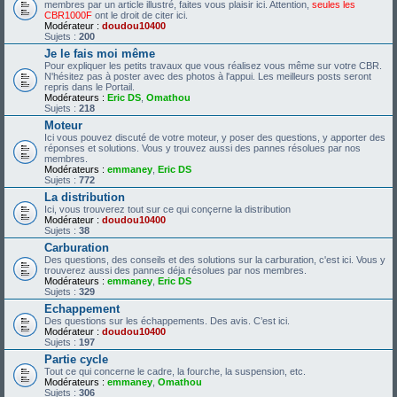
membres par un article illustré, faites vous plaisir ici. Attention,
seules les
CBR1000F
ont le droit de citer ici.
Modérateur :
doudou10400
Sujets :
200
Je le fais moi même
Pour expliquer les petits travaux que vous réalisez vous même sur votre CBR.
N'hésitez pas à poster avec des photos à l'appui. Les meilleurs posts seront
repris dans le Portail.
Modérateurs :
Eric DS
,
Omathou
Sujets :
218
Moteur
Ici vous pouvez discuté de votre moteur, y poser des questions, y apporter des
réponses et solutions. Vous y trouvez aussi des pannes résolues par nos
membres.
Modérateurs :
emmaney
,
Eric DS
Sujets :
772
La distribution
Ici, vous trouverez tout sur ce qui conçerne la distribution
Modérateur :
doudou10400
Sujets :
38
Carburation
Des questions, des conseils et des solutions sur la carburation, c'est ici. Vous y
trouverez aussi des pannes déja résolues par nos membres.
Modérateurs :
emmaney
,
Eric DS
Sujets :
329
Echappement
Des questions sur les échappements. Des avis. C’est ici.
Modérateur :
doudou10400
Sujets :
197
Partie cycle
Tout ce qui concerne le cadre, la fourche, la suspension, etc.
Modérateurs :
emmaney
,
Omathou
Sujets :
306