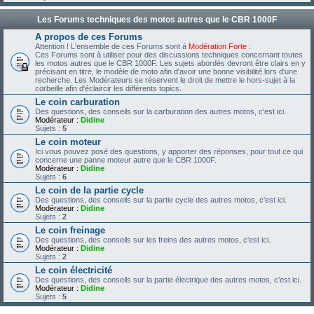
Les Forums techniques des motos autres que le CBR 1000F
A propos de ces Forums
Attention ! L'ensemble de ces Forums sont à
Modération Forte
:
Ces Forums sont à utiliser pour des discussions techniques concernant toutes
les motos autres que le CBR 1000F. Les sujets abordés devront être clairs en y
précisant en titre, le modèle de moto afin d'avoir une bonne visibilité lors d'une
recherche. Les Modérateurs se réservent le droit de mettre le hors-sujet à la
corbeille afin d'éclaircir les différents topics.
Le coin carburation
Des questions, des conseils sur la carburation des autres motos, c'est ici.
Modérateur :
Didine
Sujets :
5
Le coin moteur
Ici vous pouvez posé des questions, y apporter des réponses, pour tout ce qui
concerne une panne moteur autre que le CBR 1000F.
Modérateur :
Didine
Sujets :
6
Le coin de la partie cycle
Des questions, des conseils sur la partie cycle des autres motos, c'est ici.
Modérateur :
Didine
Sujets :
2
Le coin freinage
Des questions, des conseils sur les freins des autres motos, c'est ici.
Modérateur :
Didine
Sujets :
2
Le coin électricité
Des questions, des conseils sur la partie électrique des autres motos, c'est ici.
Modérateur :
Didine
Sujets :
5