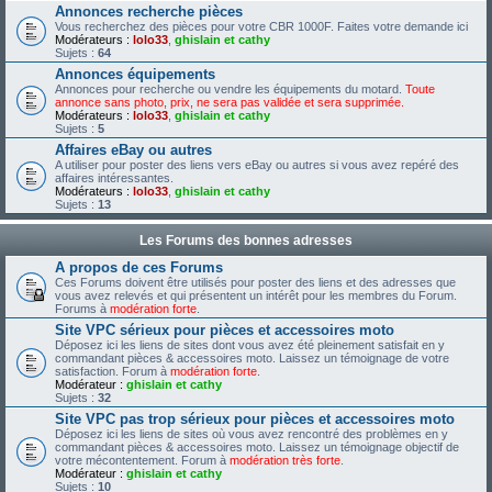
Annonces recherche pièces
Vous recherchez des pièces pour votre CBR 1000F. Faites votre demande ici
Modérateurs :
lolo33
,
ghislain et cathy
Sujets :
64
Annonces équipements
Annonces pour recherche ou vendre les équipements du motard.
Toute
annonce sans photo, prix, ne sera pas validée et sera supprimée.
Modérateurs :
lolo33
,
ghislain et cathy
Sujets :
5
Affaires eBay ou autres
A utiliser pour poster des liens vers eBay ou autres si vous avez repéré des
affaires intéressantes.
Modérateurs :
lolo33
,
ghislain et cathy
Sujets :
13
Les Forums des bonnes adresses
A propos de ces Forums
Ces Forums doivent être utilisés pour poster des liens et des adresses que
vous avez relevés et qui présentent un intérêt pour les membres du Forum.
Forums à
modération forte
.
Site VPC sérieux pour pièces et accessoires moto
Déposez ici les liens de sites dont vous avez été pleinement satisfait en y
commandant pièces & accessoires moto. Laissez un témoignage de votre
satisfaction. Forum à
modération forte
.
Modérateur :
ghislain et cathy
Sujets :
32
Site VPC pas trop sérieux pour pièces et accessoires moto
Déposez ici les liens de sites où vous avez rencontré des problèmes en y
commandant pièces & accessoires moto. Laissez un témoignage objectif de
votre mécontentement. Forum à
modération très forte
.
Modérateur :
ghislain et cathy
Sujets :
10