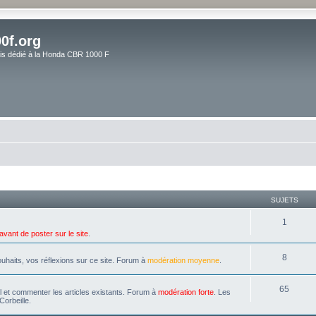
0f.org
ais dédié à la Honda CBR 1000 F
SUJETS
1
avant de poster sur le site
.
8
uhaits, vos réflexions sur ce site. Forum à
modération moyenne
.
65
il et commenter les articles existants. Forum à
modération forte
. Les
Corbeille.