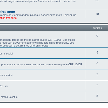
32
 satisfait en y commandant pièces & accessoires moto. Laissez un
oires moto
10
roblèmes en y commandant pièces & accessoires moto. Laissez un
tion très forte
.
SUJETS
0
:
oncernant toutes les motos autres que le CBR 1000F. Les sujets
e moto afin d'avoir une bonne visibilité lors d'une recherche. Les
beille afin d'éclaircir les différents topics.
5
, c'est ici.
6
, pour tout ce qui concerne une panne moteur autre que le CBR 1000F.
2
s, c'est ici.
2
est ici.
5
motos, c'est ici.