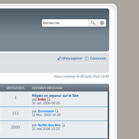
M’enregistrer
Connexion
Nous sommes le 09 août 2026 15:56
MESSAGES
DERNIER MESSAGE
Règles en vigueur sur le Site
1
par
kriko
V
31 oct. 2006 00:05
o
i
par
Borneater
211
r
V
11 févr. 2020 18:29
l
o
e
i
d
par
NoNo des Iles
r
2000
V
e
21 mai 2026 10:23
l
o
r
e
i
n
d