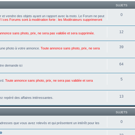
SUJETS
0
er et vendre des objets ayant un rapport avec la moto. Le Forum ne peut
 ! l ces Forums sont à modération forte : les Modérateurs supprimeront
12
annonce sans photo, prix, ne sera pas validée et sera supprimée.
39
e une photo à votre annonce.
Toute annonce sans photo, prix, ne sera
64
tre demande ici
5
ard.
Toute annonce sans photo, prix, ne sera pas validée et sera
13
ez repéré des affaires intéressantes.
SUJETS
0
adresses que vous avez relevés et qui présentent un intérêt pour les
to