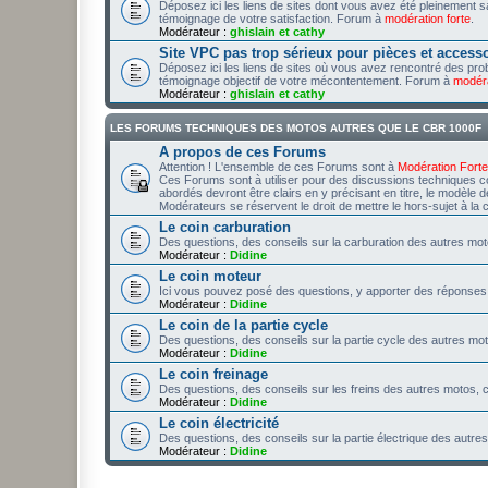
Déposez ici les liens de sites dont vous avez été pleinement
témoignage de votre satisfaction. Forum à
modération forte
.
Modérateur :
ghislain et cathy
Site VPC pas trop sérieux pour pièces et access
Déposez ici les liens de sites où vous avez rencontré des p
témoignage objectif de votre mécontentement. Forum à
modéra
Modérateur :
ghislain et cathy
LES FORUMS TECHNIQUES DES MOTOS AUTRES QUE LE CBR 1000F
A propos de ces Forums
Attention ! L'ensemble de ces Forums sont à
Modération Forte
Ces Forums sont à utiliser pour des discussions techniques c
abordés devront être clairs en y précisant en titre, le modèle d
Modérateurs se réservent le droit de mettre le hors-sujet à la cor
Le coin carburation
Des questions, des conseils sur la carburation des autres motos
Modérateur :
Didine
Le coin moteur
Ici vous pouvez posé des questions, y apporter des réponses
Modérateur :
Didine
Le coin de la partie cycle
Des questions, des conseils sur la partie cycle des autres moto
Modérateur :
Didine
Le coin freinage
Des questions, des conseils sur les freins des autres motos, c'
Modérateur :
Didine
Le coin électricité
Des questions, des conseils sur la partie électrique des autres 
Modérateur :
Didine