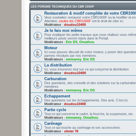
LES FORUMS TECHNIQUES DU CBR 1000F
Restauration & modif complète de votre CBR100
Vous souhaitez restaurer votre CBR1000F ou la modifier et en fair
Attention,
seules les CBR1000F
ont le droit de citer ici.
Modérateur :
doudou10400
Je le fais moi même
Pour expliquer les petits travaux que vous réalisez vous même
meilleurs posts seront repris dans le Portail.
Modérateurs :
Eric DS
,
Omathou
Moteur
Ici vous pouvez discuté de votre moteur, y poser des question
pannes résolues par nos membres.
Modérateurs :
emmaney
,
Eric DS
La distribution
Ici, vous trouverez tout sur ce qui conçerne la distribution
Modérateur :
doudou10400
Carburation
Des questions, des conseils et des solutions sur la carburatio
membres.
Modérateurs :
emmaney
,
Eric DS
Echappement
Des questions sur les échappements. Des avis. C’est ici.
Modérateur :
doudou10400
Partie cycle
Tout ce qui concerne le cadre, la fourche, la suspension, etc.
Modérateurs :
emmaney
,
Omathou
Carénage
Tout ce qui touche au carénage et ses accessoires.
Modérateur :
olivier 76