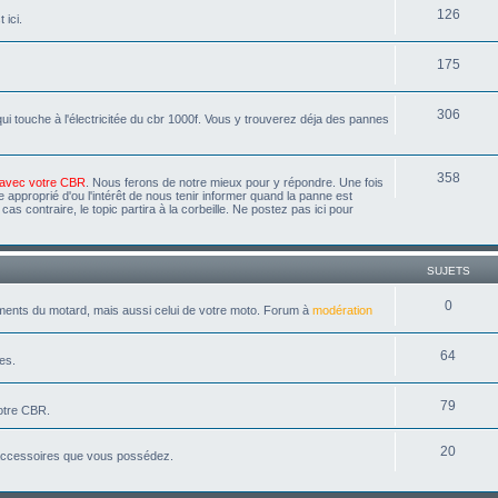
126
 ici.
175
306
i touche à l'électricitée du cbr 1000f. Vous y trouverez déja des pannes
358
 avec votre CBR
. Nous ferons de notre mieux pour y répondre. Une fois
 approprié d'ou l'intérêt de nous tenir informer quand la panne est
s contraire, le topic partira à la corbeille. Ne postez pas ici pour
SUJETS
0
ements du motard, mais aussi celui de votre moto. Forum à
modération
64
es.
79
votre CBR.
20
 accessoires que vous possédez.