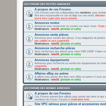
LES FORUMS DES PETITES ANNONCES
A propos de ces Forums
Ces Forums sont mis à disposition des
membres
, pour achet
être tenu responsable en cas de litige sur une vente.
Attention
tout le hors-sujet sans aucun préavis
Annonces motos
Annonces pour rechercher ou vendre vos deux roues.
Toute 
Modérateurs :
lolo33
,
ghislain et cathy
Annonces vente pièces
Annonces pour vendre des pièces. Il est obligatoire de joindr
pas validée et sera supprimée.
Modérateurs :
lolo33
,
ghislain et cathy
Annonces recherche pièces
Vous recherchez des pièces pour votre CBR 1000F. Faites vo
Modérateurs :
lolo33
,
ghislain et cathy
Annonces équipements
Annonces pour recherche ou vendre les équipements du mot
supprimée.
Modérateurs :
lolo33
,
ghislain et cathy
Affaires eBay ou autres
A utiliser pour poster des liens vers eBay ou autres si vous av
Modérateurs :
lolo33
,
ghislain et cathy
LES FORUMS DES BONNES ADRESSES
A propos de ces Forums
Ces Forums doivent être utilisés pour poster des liens et des 
membres du Forum. Forums à
modération forte
.
Site VPC sérieux pour pièces et accessoires mo