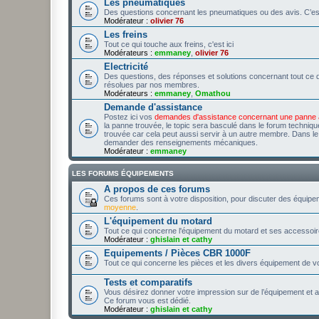
Les pneumatiques
Des questions concernant les pneumatiques ou des avis. C’est
Modérateur :
olivier 76
Les freins
Tout ce qui touche aux freins, c'est ici
Modérateurs :
emmaney
,
olivier 76
Electricité
Des questions, des réponses et solutions concernant tout ce qu
résolues par nos membres.
Modérateurs :
emmaney
,
Omathou
Demande d'assistance
Postez ici vos
demandes d'assistance concernant une panne
la panne trouvée, le topic sera basculé dans le forum technique
trouvée car cela peut aussi servir à un autre membre. Dans le ca
demander des renseignements mécaniques.
Modérateur :
emmaney
LES FORUMS ÉQUIPEMENTS
A propos de ces forums
Ces forums sont à votre disposition, pour discuter des équip
moyenne
.
L'équipement du motard
Tout ce qui concerne l'équipement du motard et ses accessoir
Modérateur :
ghislain et cathy
Equipements / Pièces CBR 1000F
Tout ce qui concerne les pièces et les divers équipement de 
Tests et comparatifs
Vous désirez donner votre impression sur de l’équipement et
Ce forum vous est dédié.
Modérateur :
ghislain et cathy