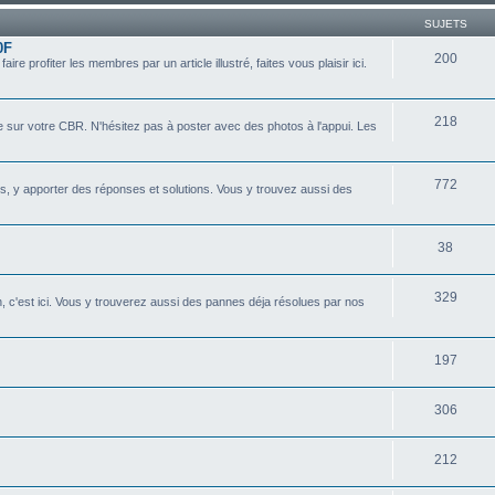
SUJETS
0F
200
e profiter les membres par un article illustré, faites vous plaisir ici.
218
 sur votre CBR. N'hésitez pas à poster avec des photos à l'appui. Les
772
s, y apporter des réponses et solutions. Vous y trouvez aussi des
38
329
n, c'est ici. Vous y trouverez aussi des pannes déja résolues par nos
197
306
212