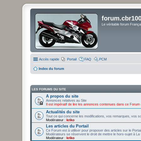
forum.cbr100
Le véritable forum Franç
Accès rapide
Portail
FAQ
PCM
Index du forum
LES FORUMS DU SITE
A propos du site
Annonces relatives au Site
Il est impératif de lire les annonces contenues dans ce Forum 
Actualités du site
Tout ce qui concerne les modifications, vos remarques, vos so
Modérateur :
kriko
Les articles du Portail
Ce Forum est à utiliser pour proposer des articles sur le Porta
Modérateurs se réservent le droit de mettre le hors-sujet à La 
Modérateur :
kriko