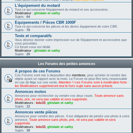
L'équipement du motard
Tout ce qui concerne l'équipement du motard et ses accessoires.
Modérateur :
ghislain et cathy
Sujets :
64
Equipements / Pièces CBR 1000F
Tout ce qui concerne les pièces et les divers équipement de votre CBR.
Sujets :
79
Tests et comparatifs
Vous désirez donner votre impression sur de l’équipement et accessoires que
vous possédez.
Ce forum vous est dédié.
Modérateur :
ghislain et cathy
Sujets :
20
Les Forums des petites annonces
A propos de ces Forums
Ces Forums sont mis à disposition des
membres
, pour acheter et vendre des
objets ayant un rapport avec la moto. Le Forum ne peut être tenu responsable
en cas de litige sur une vente.
Attention ! l ces Forums sont à modération forte :
les Modérateurs supprimeront tout le hors-sujet sans aucun préavis
Annonces motos
Annonces pour rechercher ou vendre vos deux roues.
Toute annonce sans
photo, prix, ne sera pas validée et sera supprimée.
Modérateurs :
lolo33
,
ghislain et cathy
Sujets :
12
Annonces vente pièces
Annonces pour vendre des pièces. Il est obligatoire de joindre une photo à votre
annonce.
Toute annonce sans photo, prix, ne sera pas validée et sera
supprimée.
Modérateurs :
lolo33
,
ghislain et cathy
Sujets :
39