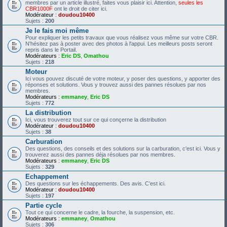
membres par un article illustré, faites vous plaisir ici. Attention,
seules les
CBR1000F
ont le droit de citer ici.
Modérateur :
doudou10400
Sujets :
200
Je le fais moi même
Pour expliquer les petits travaux que vous réalisez vous même sur votre CBR.
N'hésitez pas à poster avec des photos à l'appui. Les meilleurs posts seront
repris dans le Portail.
Modérateurs :
Eric DS
,
Omathou
Sujets :
218
Moteur
Ici vous pouvez discuté de votre moteur, y poser des questions, y apporter des
réponses et solutions. Vous y trouvez aussi des pannes résolues par nos
membres.
Modérateurs :
emmaney
,
Eric DS
Sujets :
772
La distribution
Ici, vous trouverez tout sur ce qui conçerne la distribution
Modérateur :
doudou10400
Sujets :
38
Carburation
Des questions, des conseils et des solutions sur la carburation, c'est ici. Vous y
trouverez aussi des pannes déja résolues par nos membres.
Modérateurs :
emmaney
,
Eric DS
Sujets :
329
Echappement
Des questions sur les échappements. Des avis. C’est ici.
Modérateur :
doudou10400
Sujets :
197
Partie cycle
Tout ce qui concerne le cadre, la fourche, la suspension, etc.
Modérateurs :
emmaney
,
Omathou
Sujets :
306