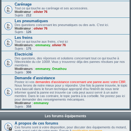
Carénage
Tout ce qui touche au carénage et ses accessoires.
Modérateur :
olivier 76
Sujets :
212
Les pneumatiques
Des questions concernant les pneumatiques ou des avis. C’est ici.
Modérateur :
olivier 76
Sujets :
126
Les freins
Tout ce qui touche aux freins, c'est ici
Modérateurs :
emmaney
,
olivier 76
Sujets :
175
Electricité
Des questions, des réponses et solutions concernant tout ce qui touche à
l'électricitée du cbr 1000f. Vous y trouverez déja des pannes résolues par nos
membres.
Modérateurs :
emmaney
,
Omathou
Sujets :
306
Demande d'assistance
Postez ici vos
demandes d'assistance concernant une panne avec votre CBR
.
Nous ferons de notre mieux pour y répondre. Une fois la panne trouvée, le topic
sera basculé dans le forum technique approprié d'ou l'intérêt de nous tenir
informer quand la panne est trouvée car cela peut aussi servir à un autre
membre. Dans le cas contraire, le topic partira à la corbeille. Ne postez pas ici
pour demander des renseignements mécaniques.
Modérateur :
emmaney
Sujets :
358
Les forums équipements
A propos de ces forums
Ces forums sont à votre disposition, pour discuter des équipements du motard,
mais aussi celui de votre moto. Forum à
modération moyenne
.