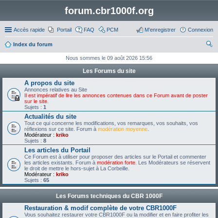
forum.cbr1000f.org
Accès rapide
Portail
FAQ
PCM
M’enregistrer
Connexion
Index du forum
ec
Nous sommes le 09 août 2026 15:56
her
Les Forums du site
ch
A propos du site
Annonces relatives au Site
er
Il est impératif de lire les annonces contenues dans ce Forum avant de poster
sur le site
.
Sujets :
1
Actualités du site
Tout ce qui concerne les modifications, vos remarques, vos souhaits, vos
réflexions sur ce site. Forum à
modération moyenne
.
Modérateur :
kriko
Sujets :
8
Les articles du Portail
Ce Forum est à utiliser pour proposer des articles sur le Portail et commenter
les articles existants. Forum à
modération forte
. Les Modérateurs se réservent
le droit de mettre le hors-sujet à La Corbeille.
Modérateur :
kriko
Sujets :
65
Les Forums techniques du CBR 1000F
Restauration & modif complète de votre CBR1000F
Vous souhaitez restaurer votre CBR1000F ou la modifier et en faire profiter les