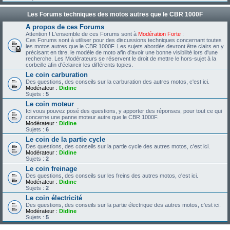
Les Forums techniques des motos autres que le CBR 1000F
A propos de ces Forums
Attention ! L'ensemble de ces Forums sont à
Modération Forte
:
Ces Forums sont à utiliser pour des discussions techniques concernant toutes
les motos autres que le CBR 1000F. Les sujets abordés devront être clairs en y
précisant en titre, le modèle de moto afin d'avoir une bonne visibilité lors d'une
recherche. Les Modérateurs se réservent le droit de mettre le hors-sujet à la
corbeille afin d'éclaircir les différents topics.
Le coin carburation
Des questions, des conseils sur la carburation des autres motos, c'est ici.
Modérateur :
Didine
Sujets :
5
Le coin moteur
Ici vous pouvez posé des questions, y apporter des réponses, pour tout ce qui
concerne une panne moteur autre que le CBR 1000F.
Modérateur :
Didine
Sujets :
6
Le coin de la partie cycle
Des questions, des conseils sur la partie cycle des autres motos, c'est ici.
Modérateur :
Didine
Sujets :
2
Le coin freinage
Des questions, des conseils sur les freins des autres motos, c'est ici.
Modérateur :
Didine
Sujets :
2
Le coin électricité
Des questions, des conseils sur la partie électrique des autres motos, c'est ici.
Modérateur :
Didine
Sujets :
5