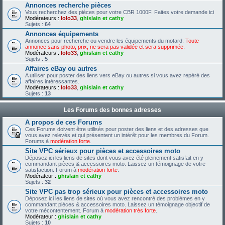
Annonces recherche pièces
Vous recherchez des pièces pour votre CBR 1000F. Faites votre demande ici
Modérateurs :
lolo33
,
ghislain et cathy
Sujets :
64
Annonces équipements
Annonces pour recherche ou vendre les équipements du motard.
Toute
annonce sans photo, prix, ne sera pas validée et sera supprimée.
Modérateurs :
lolo33
,
ghislain et cathy
Sujets :
5
Affaires eBay ou autres
A utiliser pour poster des liens vers eBay ou autres si vous avez repéré des
affaires intéressantes.
Modérateurs :
lolo33
,
ghislain et cathy
Sujets :
13
Les Forums des bonnes adresses
A propos de ces Forums
Ces Forums doivent être utilisés pour poster des liens et des adresses que
vous avez relevés et qui présentent un intérêt pour les membres du Forum.
Forums à
modération forte
.
Site VPC sérieux pour pièces et accessoires moto
Déposez ici les liens de sites dont vous avez été pleinement satisfait en y
commandant pièces & accessoires moto. Laissez un témoignage de votre
satisfaction. Forum à
modération forte
.
Modérateur :
ghislain et cathy
Sujets :
32
Site VPC pas trop sérieux pour pièces et accessoires moto
Déposez ici les liens de sites où vous avez rencontré des problèmes en y
commandant pièces & accessoires moto. Laissez un témoignage objectif de
votre mécontentement. Forum à
modération très forte
.
Modérateur :
ghislain et cathy
Sujets :
10