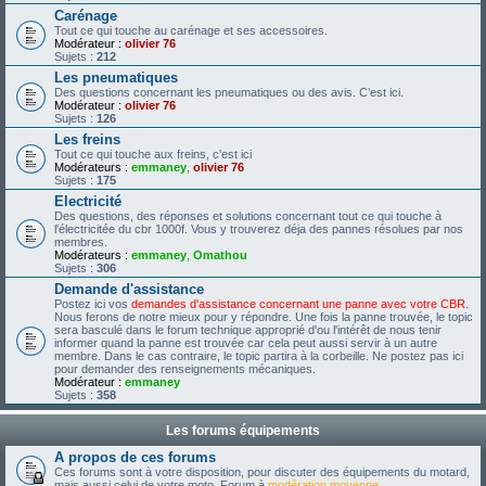
Carénage
Tout ce qui touche au carénage et ses accessoires.
Modérateur :
olivier 76
Sujets :
212
Les pneumatiques
Des questions concernant les pneumatiques ou des avis. C’est ici.
Modérateur :
olivier 76
Sujets :
126
Les freins
Tout ce qui touche aux freins, c'est ici
Modérateurs :
emmaney
,
olivier 76
Sujets :
175
Electricité
Des questions, des réponses et solutions concernant tout ce qui touche à
l'électricitée du cbr 1000f. Vous y trouverez déja des pannes résolues par nos
membres.
Modérateurs :
emmaney
,
Omathou
Sujets :
306
Demande d'assistance
Postez ici vos
demandes d'assistance concernant une panne avec votre CBR
.
Nous ferons de notre mieux pour y répondre. Une fois la panne trouvée, le topic
sera basculé dans le forum technique approprié d'ou l'intérêt de nous tenir
informer quand la panne est trouvée car cela peut aussi servir à un autre
membre. Dans le cas contraire, le topic partira à la corbeille. Ne postez pas ici
pour demander des renseignements mécaniques.
Modérateur :
emmaney
Sujets :
358
Les forums équipements
A propos de ces forums
Ces forums sont à votre disposition, pour discuter des équipements du motard,
mais aussi celui de votre moto. Forum à
modération moyenne
.