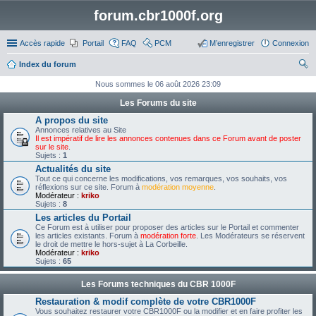
forum.cbr1000f.org
Accès rapide
Portail
FAQ
PCM
M’enregistrer
Connexion
Index du forum
ec
Nous sommes le 06 août 2026 23:09
her
Les Forums du site
ch
A propos du site
Annonces relatives au Site
er
Il est impératif de lire les annonces contenues dans ce Forum avant de poster
sur le site
.
Sujets :
1
Actualités du site
Tout ce qui concerne les modifications, vos remarques, vos souhaits, vos
réflexions sur ce site. Forum à
modération moyenne
.
Modérateur :
kriko
Sujets :
8
Les articles du Portail
Ce Forum est à utiliser pour proposer des articles sur le Portail et commenter
les articles existants. Forum à
modération forte
. Les Modérateurs se réservent
le droit de mettre le hors-sujet à La Corbeille.
Modérateur :
kriko
Sujets :
65
Les Forums techniques du CBR 1000F
Restauration & modif complète de votre CBR1000F
Vous souhaitez restaurer votre CBR1000F ou la modifier et en faire profiter les