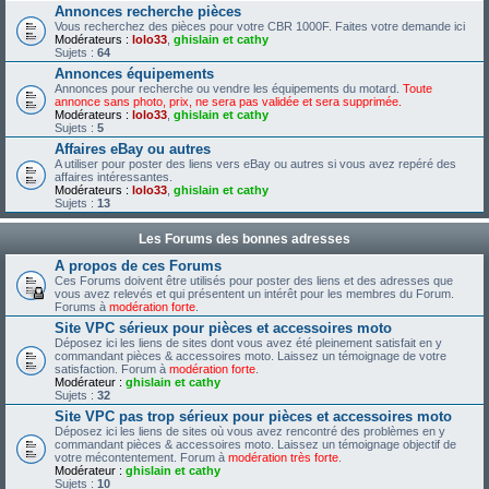
Annonces recherche pièces
Vous recherchez des pièces pour votre CBR 1000F. Faites votre demande ici
Modérateurs :
lolo33
,
ghislain et cathy
Sujets :
64
Annonces équipements
Annonces pour recherche ou vendre les équipements du motard.
Toute
annonce sans photo, prix, ne sera pas validée et sera supprimée.
Modérateurs :
lolo33
,
ghislain et cathy
Sujets :
5
Affaires eBay ou autres
A utiliser pour poster des liens vers eBay ou autres si vous avez repéré des
affaires intéressantes.
Modérateurs :
lolo33
,
ghislain et cathy
Sujets :
13
Les Forums des bonnes adresses
A propos de ces Forums
Ces Forums doivent être utilisés pour poster des liens et des adresses que
vous avez relevés et qui présentent un intérêt pour les membres du Forum.
Forums à
modération forte
.
Site VPC sérieux pour pièces et accessoires moto
Déposez ici les liens de sites dont vous avez été pleinement satisfait en y
commandant pièces & accessoires moto. Laissez un témoignage de votre
satisfaction. Forum à
modération forte
.
Modérateur :
ghislain et cathy
Sujets :
32
Site VPC pas trop sérieux pour pièces et accessoires moto
Déposez ici les liens de sites où vous avez rencontré des problèmes en y
commandant pièces & accessoires moto. Laissez un témoignage objectif de
votre mécontentement. Forum à
modération très forte
.
Modérateur :
ghislain et cathy
Sujets :
10