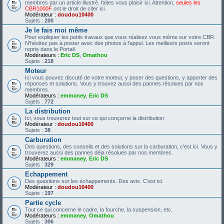
membres par un article illustré, faites vous plaisir ici. Attention,
seules les
CBR1000F
ont le droit de citer ici.
Modérateur :
doudou10400
Sujets :
200
Je le fais moi même
Pour expliquer les petits travaux que vous réalisez vous même sur votre CBR.
N'hésitez pas à poster avec des photos à l'appui. Les meilleurs posts seront
repris dans le Portail.
Modérateurs :
Eric DS
,
Omathou
Sujets :
218
Moteur
Ici vous pouvez discuté de votre moteur, y poser des questions, y apporter des
réponses et solutions. Vous y trouvez aussi des pannes résolues par nos
membres.
Modérateurs :
emmaney
,
Eric DS
Sujets :
772
La distribution
Ici, vous trouverez tout sur ce qui conçerne la distribution
Modérateur :
doudou10400
Sujets :
38
Carburation
Des questions, des conseils et des solutions sur la carburation, c'est ici. Vous y
trouverez aussi des pannes déja résolues par nos membres.
Modérateurs :
emmaney
,
Eric DS
Sujets :
329
Echappement
Des questions sur les échappements. Des avis. C’est ici.
Modérateur :
doudou10400
Sujets :
197
Partie cycle
Tout ce qui concerne le cadre, la fourche, la suspension, etc.
Modérateurs :
emmaney
,
Omathou
Sujets :
306