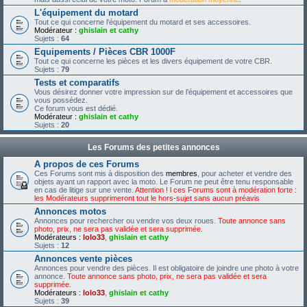
L'équipement du motard
Tout ce qui concerne l'équipement du motard et ses accessoires.
Modérateur :
ghislain et cathy
Sujets :
64
Equipements / Pièces CBR 1000F
Tout ce qui concerne les pièces et les divers équipement de votre CBR.
Sujets :
79
Tests et comparatifs
Vous désirez donner votre impression sur de l’équipement et accessoires que
vous possédez.
Ce forum vous est dédié.
Modérateur :
ghislain et cathy
Sujets :
20
Les Forums des petites annonces
A propos de ces Forums
Ces Forums sont mis à disposition des
membres
, pour acheter et vendre des
objets ayant un rapport avec la moto. Le Forum ne peut être tenu responsable
en cas de litige sur une vente.
Attention ! l ces Forums sont à modération forte :
les Modérateurs supprimeront tout le hors-sujet sans aucun préavis
Annonces motos
Annonces pour rechercher ou vendre vos deux roues.
Toute annonce sans
photo, prix, ne sera pas validée et sera supprimée.
Modérateurs :
lolo33
,
ghislain et cathy
Sujets :
12
Annonces vente pièces
Annonces pour vendre des pièces. Il est obligatoire de joindre une photo à votre
annonce.
Toute annonce sans photo, prix, ne sera pas validée et sera
supprimée.
Modérateurs :
lolo33
,
ghislain et cathy
Sujets :
39