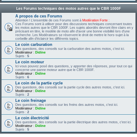
Les Forums techniques des motos autres que le CBR 1000F
A propos de ces Forums
Attention ! L'ensemble de ces Forums sont à
Modération Forte
:
Ces Forums sont à utiliser pour des discussions techniques concernant toutes
les motos autres que le CBR 1000F. Les sujets abordés devront être clairs en y
précisant en titre, le modèle de moto afin d'avoir une bonne visibilité lors d'une
recherche. Les Modérateurs se réservent le droit de mettre le hors-sujet à la
corbeille afin d'éclaircir les différents topics.
Le coin carburation
Des questions, des conseils sur la carburation des autres motos, c'est ici.
Modérateur :
Didine
Sujets :
5
Le coin moteur
Ici vous pouvez posé des questions, y apporter des réponses, pour tout ce qui
concerne une panne moteur autre que le CBR 1000F.
Modérateur :
Didine
Sujets :
6
Le coin de la partie cycle
Des questions, des conseils sur la partie cycle des autres motos, c'est ici.
Modérateur :
Didine
Sujets :
2
Le coin freinage
Des questions, des conseils sur les freins des autres motos, c'est ici.
Modérateur :
Didine
Sujets :
2
Le coin électricité
Des questions, des conseils sur la partie électrique des autres motos, c'est ici.
Modérateur :
Didine
Sujets :
5