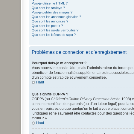
Puis-je utiliser le HTML ?
Que sont les smileys ?
Puis-je publier des images ?
Que sont les annonces globales ?
Que sont les annonces ?
Que sont les post-it ?
Que sont les sujets verrouillés ?
Que sont les icônes de sujet ?
Problèmes de connexion et d’enregistrement
Pourquoi dois-je m’enregistrer ?
Vous pouvez ne pas le faire, mais l’administrateur du forum peu
bénéficier de fonctionnalités supplémentaires inaccessibles au
d’un compte est rapide et vivement conseillée.
Haut
Que signifie COPPA ?
COPPA (ou
Children’s Online Privacy Protection Act
de 1998) es
consentement écrit des parents (ou d’un tuteur légal) pour la c
vous enregistrez ou que quelqu’un le fait à votre place, contac
juridiques et ne sauraient être contactés pour des questions lé
forum ? ».
Haut