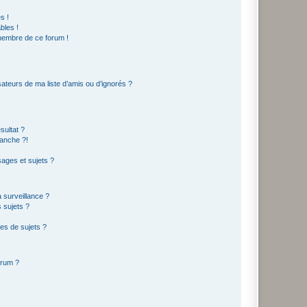
s !
bles !
 membre de ce forum !
ateurs de ma liste d’amis ou d’ignorés ?
sultat ?
anche ?!
ages et sujets ?
a surveillance ?
 sujets ?
es de sujets ?
orum ?