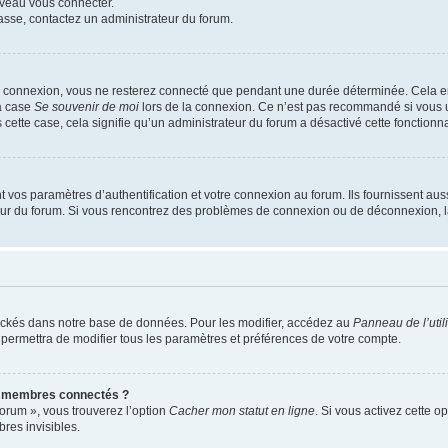
uveau vous connecter.
passe, contactez un administrateur du forum.
e connexion, vous ne resterez connecté que pendant une durée déterminée. Cela em
la case
Se souvenir de moi
lors de la connexion. Ce n’est pas recommandé si vous u
s cette case, cela signifie qu’un administrateur du forum a désactivé cette fonctionna
os paramètres d’authentification et votre connexion au forum. Ils fournissent aussi
teur du forum. Si vous rencontrez des problèmes de connexion ou de déconnexion, l
ockés dans notre base de données. Pour les modifier, accédez au
Panneau de l’util
 permettra de modifier tous les paramètres et préférences de votre compte.
s membres connectés ?
forum », vous trouverez l’option
Cacher mon statut en ligne
. Si vous activez cette o
es invisibles.