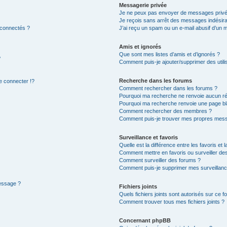
Messagerie privée
Je ne peux pas envoyer de messages privé
Je reçois sans arrêt des messages indésira
 connectés ?
J’ai reçu un spam ou un e-mail abusif d’un
Amis et ignorés
Que sont mes listes d’amis et d’ignorés ?
?
Comment puis-je ajouter/supprimer des utilis
Recherche dans les forums
 connecter !?
Comment rechercher dans les forums ?
Pourquoi ma recherche ne renvoie aucun ré
Pourquoi ma recherche renvoie une page bl
Comment rechercher des membres ?
Comment puis-je trouver mes propres mess
Surveillance et favoris
Quelle est la différence entre les favoris et l
Comment mettre en favoris ou surveiller des
Comment surveiller des forums ?
Comment puis-je supprimer mes surveillanc
message ?
Fichiers joints
Quels fichiers joints sont autorisés sur ce f
Comment trouver tous mes fichiers joints ?
Concernant phpBB