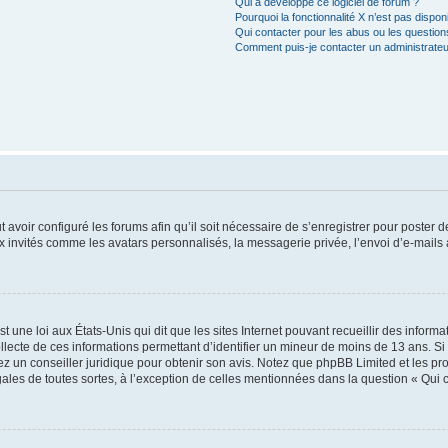
Qui a développé ce logiciel de forum ?
Pourquoi la fonctionnalité X n’est pas dispon
Qui contacter pour les abus ou les questio
Comment puis-je contacter un administrateu
t avoir configuré les forums afin qu’il soit nécessaire de s’enregistrer pour poster
x invités comme les avatars personnalisés, la messagerie privée, l’envoi d’e-mails
t une loi aux États-Unis qui dit que les sites Internet pouvant recueillir des infor
ollecte de ces informations permettant d’identifier un mineur de moins de 13 ans. S
tez un conseiller juridique pour obtenir son avis. Notez que phpBB Limited et les pr
gales de toutes sortes, à l’exception de celles mentionnées dans la question « Qui