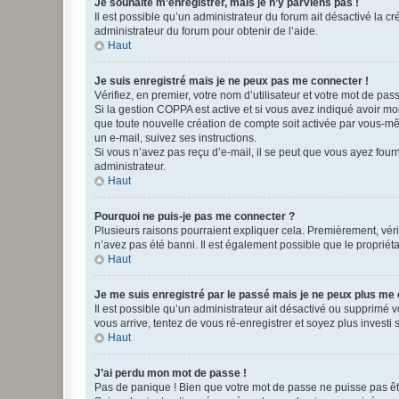
Je souhaite m’enregistrer, mais je n’y parviens pas !
Il est possible qu’un administrateur du forum ait désactivé la c
administrateur du forum pour obtenir de l’aide.
Haut
Je suis enregistré mais je ne peux pas me connecter !
Vérifiez, en premier, votre nom d’utilisateur et votre mot de passe.
Si la gestion COPPA est active et si vous avez indiqué avoir mo
que toute nouvelle création de compte soit activée par vous-mê
un e-mail, suivez ses instructions.
Si vous n’avez pas reçu d’e-mail, il se peut que vous ayez fourni
administrateur.
Haut
Pourquoi ne puis-je pas me connecter ?
Plusieurs raisons pourraient expliquer cela. Premièrement, vérif
n’avez pas été banni. Il est également possible que le propriétair
Haut
Je me suis enregistré par le passé mais je ne peux plus me
Il est possible qu’un administrateur ait désactivé ou supprimé 
vous arrive, tentez de vous ré-enregistrer et soyez plus investi s
Haut
J’ai perdu mon mot de passe !
Pas de panique ! Bien que votre mot de passe ne puisse pas être