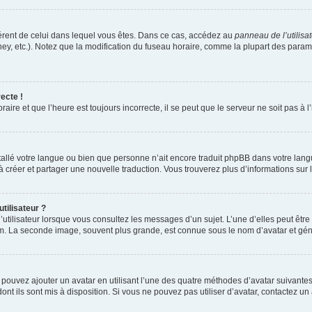
ifférent de celui dans lequel vous êtes. Dans ce cas, accédez au
panneau de l’utilisa
ney, etc.). Notez que la modification du fuseau horaire, comme la plupart des para
ecte !
aire et que l’heure est toujours incorrecte, il se peut que le serveur ne soit pas à
installé votre langue ou bien que personne n’ait encore traduit phpBB dans votre l
s à créer et partager une nouvelle traduction. Vous trouverez plus d’informations sur l
tilisateur ?
utilisateur lorsque vous consultez les messages d’un sujet. L’une d’elles peut êtr
rum. La seconde image, souvent plus grande, est connue sous le nom d’avatar et 
s pouvez ajouter un avatar en utilisant l’une des quatre méthodes d’avatar suivantes 
ont ils sont mis à disposition. Si vous ne pouvez pas utiliser d’avatar, contactez un