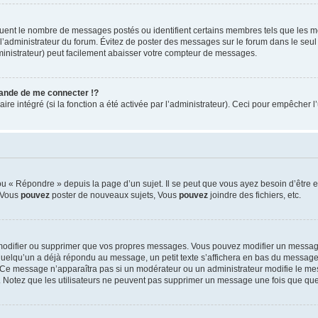
iquent le nombre de messages postés ou identifient certains membres tels que les 
ar l’administrateur du forum. Évitez de poster des messages sur le forum dans le seu
ministrateur) peut facilement abaisser votre compteur de messages.
nde de me connecter !?
 intégré (si la fonction a été activée par l’administrateur). Ceci pour empêcher l’uti
 « Répondre » depuis la page d’un sujet. Il se peut que vous ayez besoin d’être e
: Vous
pouvez
poster de nouveaux sujets, Vous
pouvez
joindre des fichiers, etc.
modifier ou supprimer que vos propres messages. Vous pouvez modifier un message
lqu’un a déjà répondu au message, un petit texte s’affichera en bas du message ind
n. Ce message n’apparaîtra pas si un modérateur ou un administrateur modifie le mes
ive. Notez que les utilisateurs ne peuvent pas supprimer un message une fois que qu