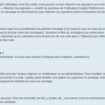
e l’utilisateur. Une fois créée, vous pouvez cocher
Attacher ma signature
sur le fo
 « Attacher ma signature » à partir du panneau de l’utilisateur (onglet
Préférences 
 à un message en décochant la case
Attacher ma signature
dans le formulaire de ré
ouveau sujet ou la modification du premier message d’un sujet (si vous en avez les p
 le droit de créer des sondages). Saisissez le titre du sondage et au moins deux o
onses qu’un utilisateur peut choisir lors de son vote dans « Option(s) par l’utilis
er leur vote.
e ?
istrateur. Si vous avez besoin d’indiquer plus d’options, contactez-le.
s que par l’auteur original, un modérateur ou un administrateur. Pour modifier u
Si personne n’a voté, l’auteur peut modifier une option ou supprimer le sondage. Au
ngeant les intitulés en cours de sondage.
 groupes. Pour les consulter, les lire, y poster, etc., vous devez avoir les permissi
es contacter.