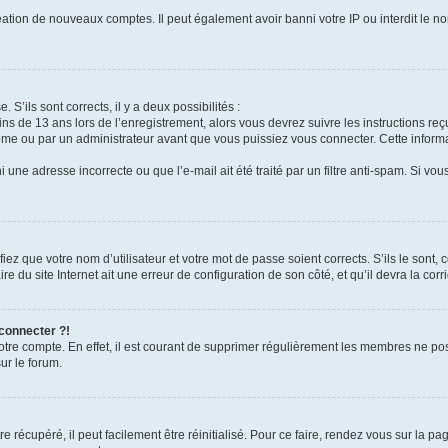
réation de nouveaux comptes. Il peut également avoir banni votre IP ou interdit le no
 S’ils sont corrects, il y a deux possibilités :
ins de 13 ans lors de l’enregistrement, alors vous devrez suivre les instructions r
me ou par un administrateur avant que vous puissiez vous connecter. Cette informat
 une adresse incorrecte ou que l’e-mail ait été traité par un filtre anti-spam. Si vou
iez que votre nom d’utilisateur et votre mot de passe soient corrects. S’ils le sont,
e du site Internet ait une erreur de configuration de son côté, et qu’il devra la corri
 connecter ?!
votre compte. En effet, il est courant de supprimer régulièrement les membres ne pos
ur le forum.
 récupéré, il peut facilement être réinitialisé. Pour ce faire, rendez vous sur la p