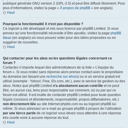
publique générale GNU version 2 (GPL-2.0) et peut être diffusé librement. Pour
plus d’informations, visitez la page «
À propos de phpBB
» (en anglais).
Haut
Pourquoi la fonctionnalité X n’est pas disponible ?
Ce logiciel a été développé et mis sous licence par phpBB Limited. Si vous
pensez qu’une fonctionnalité nécessite d’être ajoutée, visitez la page
phpBB
Ideas
(en anglais) où vous pouvez voter pour des idées proposées ou en
suggérer de nouvelles.
Haut
Qui contacter pour les abus ou les questions légales concernant ce
forum ?
Contactez n’importe lequel des administrateurs de la liste « L’équipe du
forum ». Si vous restez sans réponse alors prenez contact avec le propriétaire
du domaine (en faisant une
recherche sur whois
) ou si un service gratuit est
utilisé (exemple : Yahoo!, Free, f2s.com, etc.), avec le service de gestion ou des
abus. Notez que phpBB Limited
n’a absolument aucun contrôle
et ne peut
être, en aucun cas, tenu pour responsable sur
comment
,
où
ou
par qui
ce
forum est utilisé. Il est inutile de contacter phpBB Limited pour toute question
légale (cessions et désistements, responsabilité, propos diffamatoires, etc.)
non directement liée
au site Internet phpbb.com ou au logiciel phpBB lui-
même. Si vous adressez un e-mail au groupe phpBB à propos de l’utilisation
par une tierce partie
de ce logiciel vous devez vous attendre à une réponse
très courte voire à aucune réponse du tout.
Haut