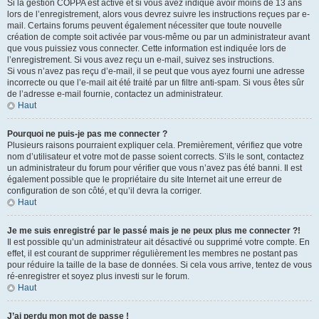
Si la gestion COPPA est active et si vous avez indiqué avoir moins de 13 ans
lors de l’enregistrement, alors vous devrez suivre les instructions reçues par e-
mail. Certains forums peuvent également nécessiter que toute nouvelle
création de compte soit activée par vous-même ou par un administrateur avant
que vous puissiez vous connecter. Cette information est indiquée lors de
l’enregistrement. Si vous avez reçu un e-mail, suivez ses instructions.
Si vous n’avez pas reçu d’e-mail, il se peut que vous ayez fourni une adresse
incorrecte ou que l’e-mail ait été traité par un filtre anti-spam. Si vous êtes sûr
de l’adresse e-mail fournie, contactez un administrateur.
Haut
Pourquoi ne puis-je pas me connecter ?
Plusieurs raisons pourraient expliquer cela. Premièrement, vérifiez que votre
nom d’utilisateur et votre mot de passe soient corrects. S’ils le sont, contactez
un administrateur du forum pour vérifier que vous n’avez pas été banni. Il est
également possible que le propriétaire du site Internet ait une erreur de
configuration de son côté, et qu’il devra la corriger.
Haut
Je me suis enregistré par le passé mais je ne peux plus me connecter ?!
Il est possible qu’un administrateur ait désactivé ou supprimé votre compte. En
effet, il est courant de supprimer régulièrement les membres ne postant pas
pour réduire la taille de la base de données. Si cela vous arrive, tentez de vous
ré-enregistrer et soyez plus investi sur le forum.
Haut
J’ai perdu mon mot de passe !