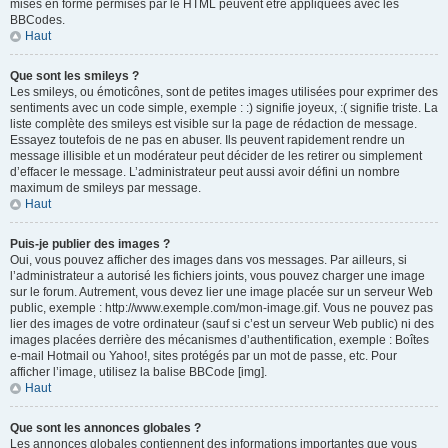
mises en forme permises par le HTML peuvent être appliquées avec les
BBCodes.
Haut
Que sont les smileys ?
Les smileys, ou émoticônes, sont de petites images utilisées pour exprimer des
sentiments avec un code simple, exemple : :) signifie joyeux, :( signifie triste. La
liste complète des smileys est visible sur la page de rédaction de message.
Essayez toutefois de ne pas en abuser. Ils peuvent rapidement rendre un
message illisible et un modérateur peut décider de les retirer ou simplement
d’effacer le message. L’administrateur peut aussi avoir défini un nombre
maximum de smileys par message.
Haut
Puis-je publier des images ?
Oui, vous pouvez afficher des images dans vos messages. Par ailleurs, si
l’administrateur a autorisé les fichiers joints, vous pouvez charger une image
sur le forum. Autrement, vous devez lier une image placée sur un serveur Web
public, exemple : http://www.exemple.com/mon-image.gif. Vous ne pouvez pas
lier des images de votre ordinateur (sauf si c’est un serveur Web public) ni des
images placées derrière des mécanismes d’authentification, exemple : Boîtes
e-mail Hotmail ou Yahoo!, sites protégés par un mot de passe, etc. Pour
afficher l’image, utilisez la balise BBCode [img].
Haut
Que sont les annonces globales ?
Les annonces globales contiennent des informations importantes que vous