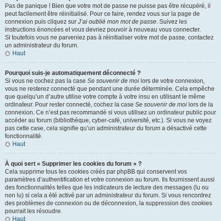
Pas de panique ! Bien que votre mot de passe ne puisse pas être récupéré, il
peut facilement être réinitialisé. Pour ce faire, rendez vous sur la page de
connexion puis cliquez sur
J’ai oublié mon mot de passe
. Suivez les
instructions énoncées et vous devriez pouvoir à nouveau vous connecter.
Si toutefois vous ne parveniez pas à réinitialiser votre mot de passe, contactez
un administrateur du forum.
Haut
Pourquoi suis-je automatiquement déconnecté ?
Si vous ne cochez pas la case
Se souvenir de moi
lors de votre connexion,
vous ne resterez connecté que pendant une durée déterminée. Cela empêche
que quelqu’un d’autre utilise votre compte à votre insu en utilisant le même
ordinateur. Pour rester connecté, cochez la case
Se souvenir de moi
lors de la
connexion. Ce n’est pas recommandé si vous utilisez un ordinateur public pour
accéder au forum (bibliothèque, cyber-café, université, etc.). Si vous ne voyez
pas cette case, cela signifie qu’un administrateur du forum a désactivé cette
fonctionnalité.
Haut
À quoi sert « Supprimer les cookies du forum » ?
Cela supprime tous les cookies créés par phpBB qui conservent vos
paramètres d’authentification et votre connexion au forum. Ils fournissent aussi
des fonctionnalités telles que les indicateurs de lecture des messages (lu ou
non lu) si cela a été activé par un administrateur du forum. Si vous rencontrez
des problèmes de connexion ou de déconnexion, la suppression des cookies
pourrait les résoudre.
Haut