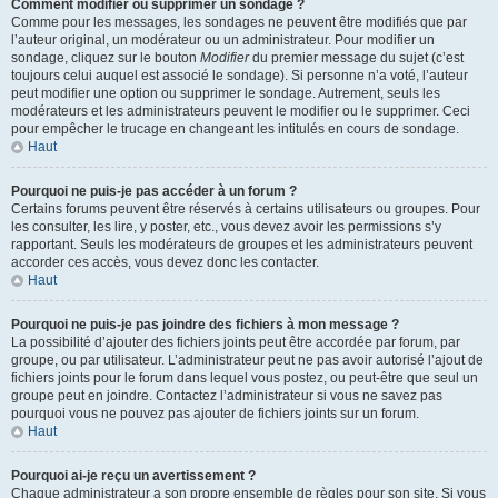
Comment modifier ou supprimer un sondage ?
Comme pour les messages, les sondages ne peuvent être modifiés que par
l’auteur original, un modérateur ou un administrateur. Pour modifier un
sondage, cliquez sur le bouton
Modifier
du premier message du sujet (c’est
toujours celui auquel est associé le sondage). Si personne n’a voté, l’auteur
peut modifier une option ou supprimer le sondage. Autrement, seuls les
modérateurs et les administrateurs peuvent le modifier ou le supprimer. Ceci
pour empêcher le trucage en changeant les intitulés en cours de sondage.
Haut
Pourquoi ne puis-je pas accéder à un forum ?
Certains forums peuvent être réservés à certains utilisateurs ou groupes. Pour
les consulter, les lire, y poster, etc., vous devez avoir les permissions s’y
rapportant. Seuls les modérateurs de groupes et les administrateurs peuvent
accorder ces accès, vous devez donc les contacter.
Haut
Pourquoi ne puis-je pas joindre des fichiers à mon message ?
La possibilité d’ajouter des fichiers joints peut être accordée par forum, par
groupe, ou par utilisateur. L’administrateur peut ne pas avoir autorisé l’ajout de
fichiers joints pour le forum dans lequel vous postez, ou peut-être que seul un
groupe peut en joindre. Contactez l’administrateur si vous ne savez pas
pourquoi vous ne pouvez pas ajouter de fichiers joints sur un forum.
Haut
Pourquoi ai-je reçu un avertissement ?
Chaque administrateur a son propre ensemble de règles pour son site. Si vous