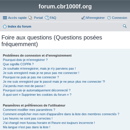
forum.cbr1000f.org
Accès rapide
Portail
FAQ
M’enregistrer
Connexion
Index du forum
ec
Foire aux questions (Questions posées
her
fréquemment)
ch
er
Problèmes de connexion et d’enregistrement
Pourquoi dois-je m’enregistrer ?
Que signifie COPPA ?
Je souhaite m’enregistrer, mais je n’y parviens pas !
Je suis enregistré mais je ne peux pas me connecter !
Pourquoi ne puis-je pas me connecter ?
Je me suis enregistré par le passé mais je ne peux plus me connecter ?!
J’ai perdu mon mot de passe !
Pourquoi suis-je automatiquement déconnecté ?
À quoi sert « Supprimer les cookies du forum » ?
Paramètres et préférences de l’utilisateur
Comment modifier mes paramètres ?
Comment empêcher mon nom d’apparaître dans la liste des membres connectés ?
Les heures ne sont pas correctes !
J’ai changé mon fuseau horaire et l’heure est toujours incorrecte !
Ma langue n’est pas dans la liste !