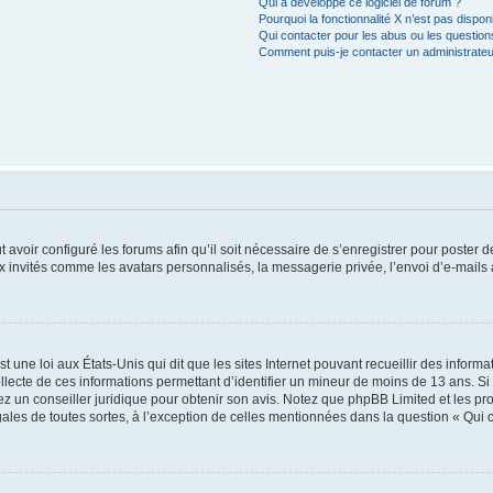
Qui a développé ce logiciel de forum ?
Pourquoi la fonctionnalité X n’est pas dispon
Qui contacter pour les abus ou les questio
Comment puis-je contacter un administrateu
t avoir configuré les forums afin qu’il soit nécessaire de s’enregistrer pour poster
x invités comme les avatars personnalisés, la messagerie privée, l’envoi d’e-mails
t une loi aux États-Unis qui dit que les sites Internet pouvant recueillir des infor
ollecte de ces informations permettant d’identifier un mineur de moins de 13 ans. S
tez un conseiller juridique pour obtenir son avis. Notez que phpBB Limited et les pr
gales de toutes sortes, à l’exception de celles mentionnées dans la question « Qui