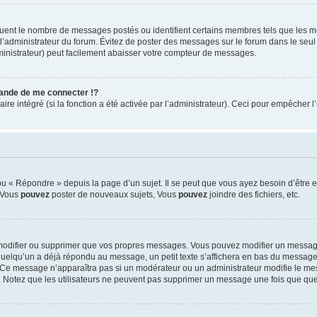
iquent le nombre de messages postés ou identifient certains membres tels que les 
ar l’administrateur du forum. Évitez de poster des messages sur le forum dans le seu
ministrateur) peut facilement abaisser votre compteur de messages.
nde de me connecter !?
 intégré (si la fonction a été activée par l’administrateur). Ceci pour empêcher l’uti
 « Répondre » depuis la page d’un sujet. Il se peut que vous ayez besoin d’être e
: Vous
pouvez
poster de nouveaux sujets, Vous
pouvez
joindre des fichiers, etc.
modifier ou supprimer que vos propres messages. Vous pouvez modifier un message
lqu’un a déjà répondu au message, un petit texte s’affichera en bas du message ind
n. Ce message n’apparaîtra pas si un modérateur ou un administrateur modifie le mes
ive. Notez que les utilisateurs ne peuvent pas supprimer un message une fois que qu