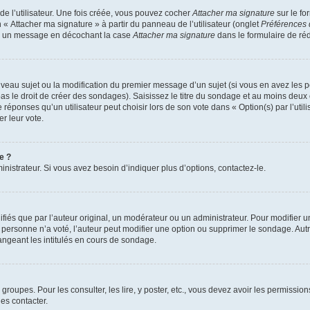
e l’utilisateur. Une fois créée, vous pouvez cocher
Attacher ma signature
sur le fo
 « Attacher ma signature » à partir du panneau de l’utilisateur (onglet
Préférences 
 à un message en décochant la case
Attacher ma signature
dans le formulaire de ré
ouveau sujet ou la modification du premier message d’un sujet (si vous en avez les p
 le droit de créer des sondages). Saisissez le titre du sondage et au moins deux o
onses qu’un utilisateur peut choisir lors de son vote dans « Option(s) par l’utilis
er leur vote.
e ?
istrateur. Si vous avez besoin d’indiquer plus d’options, contactez-le.
s que par l’auteur original, un modérateur ou un administrateur. Pour modifier u
Si personne n’a voté, l’auteur peut modifier une option ou supprimer le sondage. Au
ngeant les intitulés en cours de sondage.
 groupes. Pour les consulter, les lire, y poster, etc., vous devez avoir les permissi
es contacter.