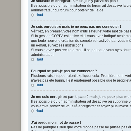
Je souhaite m’enregistrer, mais je n’y parviens pas !
Il est possible qu’un administrateur du forum ait désactivé la c
administrateur du forum pour obtenir de l’aide.
Haut
Je suis enregistré mais je ne peux pas me connecter !
Vérifiez, en premier, votre nom d’utilisateur et votre mot de passe.
Si la gestion COPPA est active et si vous avez indiqué avoir mo
que toute nouvelle création de compte soit activée par vous-mê
un e-mail, suivez ses instructions.
Si vous n’avez pas reçu d’e-mail, il se peut que vous ayez fourni
administrateur.
Haut
Pourquoi ne puis-je pas me connecter ?
Plusieurs raisons pourraient expliquer cela. Premièrement, vérif
n’avez pas été banni. Il est également possible que le propriétair
Haut
Je me suis enregistré par le passé mais je ne peux plus me
Il est possible qu’un administrateur ait désactivé ou supprimé 
vous arrive, tentez de vous ré-enregistrer et soyez plus investi s
Haut
J’ai perdu mon mot de passe !
Pas de panique ! Bien que votre mot de passe ne puisse pas être