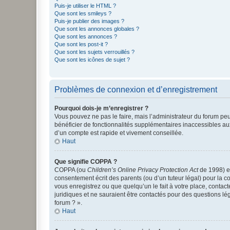
Puis-je utiliser le HTML ?
Que sont les smileys ?
Puis-je publier des images ?
Que sont les annonces globales ?
Que sont les annonces ?
Que sont les post-it ?
Que sont les sujets verrouillés ?
Que sont les icônes de sujet ?
Problèmes de connexion et d’enregistrement
Pourquoi dois-je m’enregistrer ?
Vous pouvez ne pas le faire, mais l’administrateur du forum peu
bénéficier de fonctionnalités supplémentaires inaccessibles au
d’un compte est rapide et vivement conseillée.
Haut
Que signifie COPPA ?
COPPA (ou
Children’s Online Privacy Protection Act
de 1998) es
consentement écrit des parents (ou d’un tuteur légal) pour la c
vous enregistrez ou que quelqu’un le fait à votre place, contac
juridiques et ne sauraient être contactés pour des questions lé
forum ? ».
Haut