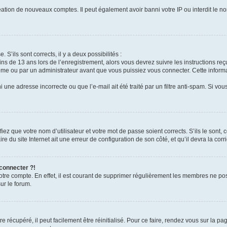
réation de nouveaux comptes. Il peut également avoir banni votre IP ou interdit le no
 S’ils sont corrects, il y a deux possibilités :
ins de 13 ans lors de l’enregistrement, alors vous devrez suivre les instructions r
me ou par un administrateur avant que vous puissiez vous connecter. Cette informat
 une adresse incorrecte ou que l’e-mail ait été traité par un filtre anti-spam. Si vou
iez que votre nom d’utilisateur et votre mot de passe soient corrects. S’ils le sont,
e du site Internet ait une erreur de configuration de son côté, et qu’il devra la corri
 connecter ?!
votre compte. En effet, il est courant de supprimer régulièrement les membres ne pos
ur le forum.
 récupéré, il peut facilement être réinitialisé. Pour ce faire, rendez vous sur la p