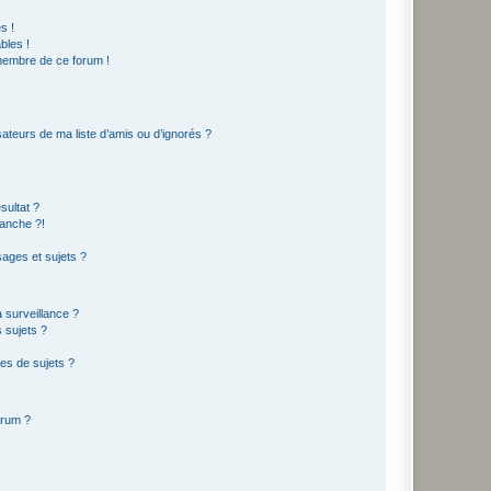
s !
bles !
 membre de ce forum !
ateurs de ma liste d’amis ou d’ignorés ?
sultat ?
anche ?!
ages et sujets ?
a surveillance ?
 sujets ?
es de sujets ?
orum ?