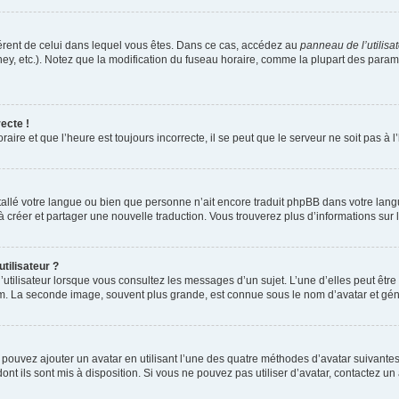
ifférent de celui dans lequel vous êtes. Dans ce cas, accédez au
panneau de l’utilisa
ney, etc.). Notez que la modification du fuseau horaire, comme la plupart des para
ecte !
aire et que l’heure est toujours incorrecte, il se peut que le serveur ne soit pas à
installé votre langue ou bien que personne n’ait encore traduit phpBB dans votre l
s à créer et partager une nouvelle traduction. Vous trouverez plus d’informations sur l
tilisateur ?
utilisateur lorsque vous consultez les messages d’un sujet. L’une d’elles peut êtr
rum. La seconde image, souvent plus grande, est connue sous le nom d’avatar et 
s pouvez ajouter un avatar en utilisant l’une des quatre méthodes d’avatar suivantes 
ont ils sont mis à disposition. Si vous ne pouvez pas utiliser d’avatar, contactez un