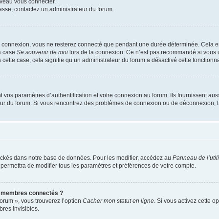
uveau vous connecter.
passe, contactez un administrateur du forum.
e connexion, vous ne resterez connecté que pendant une durée déterminée. Cela em
la case
Se souvenir de moi
lors de la connexion. Ce n’est pas recommandé si vous u
s cette case, cela signifie qu’un administrateur du forum a désactivé cette fonctionna
os paramètres d’authentification et votre connexion au forum. Ils fournissent aussi
teur du forum. Si vous rencontrez des problèmes de connexion ou de déconnexion, l
ockés dans notre base de données. Pour les modifier, accédez au
Panneau de l’util
 permettra de modifier tous les paramètres et préférences de votre compte.
s membres connectés ?
forum », vous trouverez l’option
Cacher mon statut en ligne
. Si vous activez cette o
es invisibles.