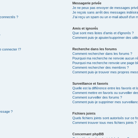
Messagerie privée
Je ne peux pas envoyer de messages privé
Je reçois sans arrêt des messages indésira
 connectés ?
J’ai reçu un spam ou un e-mail abusif d’un
Amis et ignorés
Que sont mes listes d’amis et d’ignorés ?
?
Comment puis-je ajouter/supprimer des utilis
Recherche dans les forums
 connecter !?
Comment rechercher dans les forums ?
Pourquoi ma recherche ne renvoie aucun ré
Pourquoi ma recherche renvoie une page bl
Comment rechercher des membres ?
Comment puis-je trouver mes propres mess
Surveillance et favoris
Quelle est la différence entre les favoris et l
Comment mettre en favoris ou surveiller des
Comment surveiller des forums ?
Comment puis-je supprimer mes surveillanc
message ?
Fichiers joints
Quels fichiers joints sont autorisés sur ce f
Comment trouver tous mes fichiers joints ?
Concernant phpBB