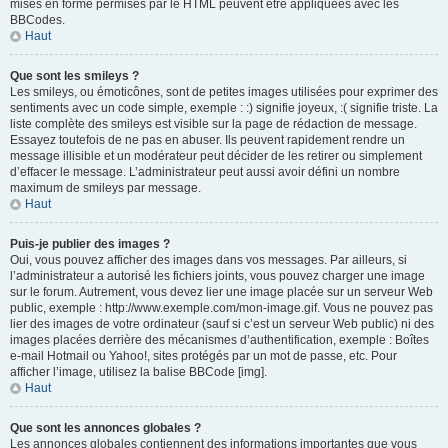
mises en forme permises par le HTML peuvent être appliquées avec les
BBCodes.
Haut
Que sont les smileys ?
Les smileys, ou émoticônes, sont de petites images utilisées pour exprimer des
sentiments avec un code simple, exemple : :) signifie joyeux, :( signifie triste. La
liste complète des smileys est visible sur la page de rédaction de message.
Essayez toutefois de ne pas en abuser. Ils peuvent rapidement rendre un
message illisible et un modérateur peut décider de les retirer ou simplement
d’effacer le message. L’administrateur peut aussi avoir défini un nombre
maximum de smileys par message.
Haut
Puis-je publier des images ?
Oui, vous pouvez afficher des images dans vos messages. Par ailleurs, si
l’administrateur a autorisé les fichiers joints, vous pouvez charger une image
sur le forum. Autrement, vous devez lier une image placée sur un serveur Web
public, exemple : http://www.exemple.com/mon-image.gif. Vous ne pouvez pas
lier des images de votre ordinateur (sauf si c’est un serveur Web public) ni des
images placées derrière des mécanismes d’authentification, exemple : Boîtes
e-mail Hotmail ou Yahoo!, sites protégés par un mot de passe, etc. Pour
afficher l’image, utilisez la balise BBCode [img].
Haut
Que sont les annonces globales ?
Les annonces globales contiennent des informations importantes que vous