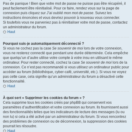
Pas de panique ! Bien que votre mot de passe ne puisse pas être récupéré, il
peut facilement être réinitialisé. Pour ce faire, rendez vous sur la page de
connexion puis cliquez sur
J’ai oublié mon mot de passe
. Suivez les
instructions énoncées et vous devriez pouvoir à nouveau vous connecter.
Si toutefois vous ne parveniez pas à réinitialiser votre mot de passe, contactez
un administrateur du forum.
Haut
Pourquoi suis-je automatiquement déconnecté ?
Si vous ne cochez pas la case
Se souvenir de moi
lors de votre connexion,
vous ne resterez connecté que pendant une durée déterminée. Cela empêche
que quelqu’un d’autre utilise votre compte à votre insu en utilisant le même
ordinateur. Pour rester connecté, cochez la case
Se souvenir de moi
lors de la
connexion. Ce n’est pas recommandé si vous utilisez un ordinateur public pour
accéder au forum (bibliothèque, cyber-café, université, etc.). Si vous ne voyez
pas cette case, cela signifie qu’un administrateur du forum a désactivé cette
fonctionnalité.
Haut
À quoi sert « Supprimer les cookies du forum » ?
Cela supprime tous les cookies créés par phpBB qui conservent vos
paramètres d’authentification et votre connexion au forum. Ils fournissent aussi
des fonctionnalités telles que les indicateurs de lecture des messages (lu ou
non lu) si cela a été activé par un administrateur du forum. Si vous rencontrez
des problèmes de connexion ou de déconnexion, la suppression des cookies
pourrait les résoudre.
Haut