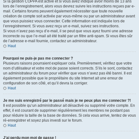
Si la gestion COPPA est active et si vous avez indiqué avoir moins de 13 ans
lors de l’enregistrement, alors vous devrez suivre les instructions reçues par e-
mail. Certains forums peuvent également nécessiter que toute nouvelle
création de compte soit activée par vous-même ou par un administrateur avant
que vous puissiez vous connecter. Cette information est indiquée lors de
l’enregistrement. Si vous avez reçu un e-mail, suivez ses instructions.
Si vous n’avez pas reçu d’e-mail, il se peut que vous ayez fourni une adresse
incorrecte ou que l’e-mail ait été traité par un filtre anti-spam. Si vous êtes sûr
de l’adresse e-mail fournie, contactez un administrateur.
Haut
Pourquoi ne puis-je pas me connecter ?
Plusieurs raisons pourraient expliquer cela. Premièrement, vérifiez que votre
nom d’utilisateur et votre mot de passe soient corrects. S’ils le sont, contactez
un administrateur du forum pour vérifier que vous n’avez pas été banni. Il est
également possible que le propriétaire du site Internet ait une erreur de
configuration de son côté, et qu’il devra la corriger.
Haut
Je me suis enregistré par le passé mais je ne peux plus me connecter ?!
Il est possible qu’un administrateur ait désactivé ou supprimé votre compte. En
effet, il est courant de supprimer régulièrement les membres ne postant pas
pour réduire la taille de la base de données. Si cela vous arrive, tentez de vous
ré-enregistrer et soyez plus investi sur le forum.
Haut
J’ai perdu mon mot de passe !