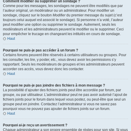
Comment modifier ou supprimer un sondage ?
Comme pour les messages, les sondages ne peuvent être modifiés que par
l’auteur original, un modérateur ou un administrateur. Pour modifier un
sondage, cliquez sur le bouton
Modifier
du premier message du sujet (c’est
toujours celui auquel est associé le sondage). Si personne n’a voté, l’auteur
peut modifier une option ou supprimer le sondage. Autrement, seuls les
modérateurs et les administrateurs peuvent le modifier ou le supprimer. Ceci
pour empêcher le trucage en changeant les intitulés en cours de sondage.
Haut
Pourquoi ne puis-je pas accéder à un forum ?
Certains forums peuvent être réservés à certains utilisateurs ou groupes. Pour
les consulter, les lire, y poster, etc., vous devez avoir les permissions s’y
rapportant. Seuls les modérateurs de groupes et les administrateurs peuvent
accorder ces accès, vous devez donc les contacter.
Haut
Pourquoi ne puis-je pas joindre des fichiers à mon message ?
La possibilité d’ajouter des fichiers joints peut être accordée par forum, par
groupe, ou par utilisateur. L’administrateur peut ne pas avoir autorisé l’ajout de
fichiers joints pour le forum dans lequel vous postez, ou peut-être que seul un
groupe peut en joindre. Contactez l’administrateur si vous ne savez pas
pourquoi vous ne pouvez pas ajouter de fichiers joints sur un forum.
Haut
Pourquoi ai-je reçu un avertissement ?
Chaque administrateur a son propre ensemble de règles pour son site. Si vous