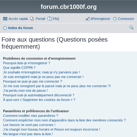
forum.cbr1000f.org
Accès rapide
Portail
FAQ
M’enregistrer
Connexion
Index du forum
ec
Foire aux questions (Questions posées
her
fréquemment)
ch
er
Problèmes de connexion et d’enregistrement
Pourquoi dois-je m’enregistrer ?
Que signifie COPPA ?
Je souhaite m’enregistrer, mais je n’y parviens pas !
Je suis enregistré mais je ne peux pas me connecter !
Pourquoi ne puis-je pas me connecter ?
Je me suis enregistré par le passé mais je ne peux plus me connecter ?!
J’ai perdu mon mot de passe !
Pourquoi suis-je automatiquement déconnecté ?
À quoi sert « Supprimer les cookies du forum » ?
Paramètres et préférences de l’utilisateur
Comment modifier mes paramètres ?
Comment empêcher mon nom d’apparaître dans la liste des membres connectés ?
Les heures ne sont pas correctes !
J’ai changé mon fuseau horaire et l’heure est toujours incorrecte !
Ma langue n’est pas dans la liste !