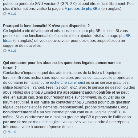
publique générale GNU version 2 (GPL-2.0) et peut être diffusé librement. Pour
plus d’informations, visitez la page «
À propos de phpBB
» (en anglais).
Haut
Pourquoi la fonctionnalité X n’est pas disponible ?
Ce logiciel a été développé et mis sous licence par phpBB Limited. Si vous
pensez qu’une fonctionnalité nécessite d’être ajoutée, visitez la page
phpBB
Ideas
(en anglais) où vous pouvez voter pour des idées proposées ou en
suggérer de nouvelles.
Haut
Qui contacter pour les abus ou les questions légales concernant ce
forum ?
Contactez n’importe lequel des administrateurs de la liste « L’équipe du
forum ». Si vous restez sans réponse alors prenez contact avec le propriétaire
du domaine (en faisant une
recherche sur whois
) ou si un service gratuit est
utilisé (exemple : Yahoo!, Free, f2s.com, etc.), avec le service de gestion ou des
abus. Notez que phpBB Limited
n’a absolument aucun contrôle
et ne peut
être, en aucun cas, tenu pour responsable sur
comment
,
où
ou
par qui
ce
forum est utilisé. Il est inutile de contacter phpBB Limited pour toute question
légale (cessions et désistements, responsabilité, propos diffamatoires, etc.)
non directement liée
au site Internet phpbb.com ou au logiciel phpBB lui-
même. Si vous adressez un e-mail au groupe phpBB à propos de l’utilisation
par une tierce partie
de ce logiciel vous devez vous attendre à une réponse
très courte voire à aucune réponse du tout.
Haut