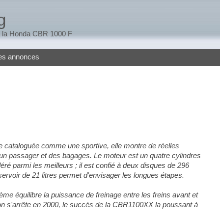
g
 à la Honda CBR 1000 F
tes annonces
cataloguée comme une sportive, elle montre de réelles
ec un passager et des bagages. Le moteur est un quatre cylindres
ré parmi les meilleurs ; il est confié à deux disques de 296
servoir de 21 litres permet d'envisager les longues étapes.
me équilibre la puissance de freinage entre les freins avant et
tion s'arrête en 2000, le succès de la CBR1100XX la poussant à