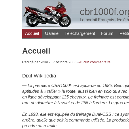
cbr1000f.or
Le portail Français dédié
Accueil
Galerie
Téléchargement
Forum
Peti
Accueil
Rédigé par kriko -
17 octobre 2006
-
Aucun commentaire
Dixit Wikipedia
La première CBR1000F est apparue en 1986. Bien que 
aptitudes à « tailler » la route, aussi bien en solo qu'av
en ligne développant 135 chevaux. Le freinage est considé
mm de diamètre à l'avant et de 256 à l'arrière. Le gros ré
En 1993, elle est équipée du freinage Dual-CBS ; ce systè
arrière, quelle que soit la commande utilisée. La produc
prendre sa retraite.