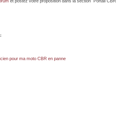
Forum
et postez votre proposition dans la section "Portail CBR
F
anicien pour ma moto CBR en panne