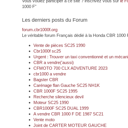
Vous voulez participer à ce site ? inscrivez vous sur
le 
1000 F"
Les derniers posts du Forum
forum.cbr1000f.org
Le véritable forum Français dédié à la Honda CBR 1000 
Vente de pièces SC25 1990
Cbr1000f sc25
Urgent : Trouver un taxi conventionné et un méc
CBR a vendre('aussi)
CFMOTO 700 CLX ADVENTURE 2023
cbr1000 a vendre
Bagster CBR
Carénage flan Gauche SC25 NH1K
CBR 1000F SC25 1995
Recherche silencieux devil
Moteur SC25 1990
CBR1000F SC25 DUAL 1999
A vendre CBR 1000 F DE 1987 SC21
Vente moto
Joint de CARTER MOTEUR GAUCHE