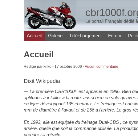
cbr1000f.or
Le portail Français dédié
Accueil
Galerie
Téléchargement
Forum
Peti
Accueil
Rédigé par kriko -
17 octobre 2006
-
Aucun commentaire
Dixit Wikipedia
La première CBR1000F est apparue en 1986. Bien que 
aptitudes à « tailler » la route, aussi bien en solo qu'av
en ligne développant 135 chevaux. Le freinage est considé
mm de diamètre à l'avant et de 256 à l'arrière. Le gros ré
En 1993, elle est équipée du freinage Dual-CBS ; ce systè
arrière, quelle que soit la commande utilisée. La produc
prendre sa retraite.