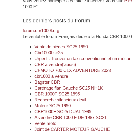
Vous voulez participer à ce site ? inscrivez vous sur
le 
1000 F"
Les derniers posts du Forum
forum.cbr1000f.org
Le véritable forum Français dédié à la Honda CBR 1000 
Vente de pièces SC25 1990
Cbr1000f sc25
Urgent : Trouver un taxi conventionné et un méc
CBR a vendre('aussi)
CFMOTO 700 CLX ADVENTURE 2023
cbr1000 a vendre
Bagster CBR
Carénage flan Gauche SC25 NH1K
CBR 1000F SC25 1995
Recherche silencieux devil
Moteur SC25 1990
CBR1000F SC25 DUAL 1999
A vendre CBR 1000 F DE 1987 SC21
Vente moto
Joint de CARTER MOTEUR GAUCHE