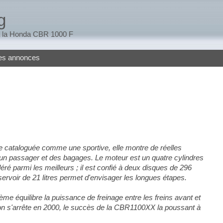
g
 à la Honda CBR 1000 F
tes annonces
cataloguée comme une sportive, elle montre de réelles
ec un passager et des bagages. Le moteur est un quatre cylindres
ré parmi les meilleurs ; il est confié à deux disques de 296
servoir de 21 litres permet d'envisager les longues étapes.
me équilibre la puissance de freinage entre les freins avant et
tion s'arrête en 2000, le succès de la CBR1100XX la poussant à