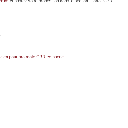
Forum
et postez votre proposition dans la section "Portail CBR
F
anicien pour ma moto CBR en panne